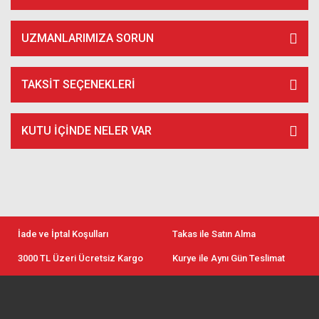
UZMANLARIMIZA SORUN
TAKSIT SEÇENEKLERI
KUTU İÇİNDE NELER VAR
İade ve İptal Koşulları
Takas ile Satın Alma
3000 TL Üzeri Ücretsiz Kargo
Kurye ile Aynı Gün Teslimat