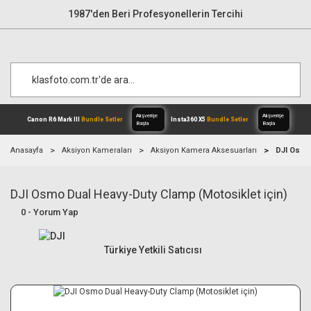
1987'den Beri Profesyonellerin Tercihi
Anasayfa
Aksiyon Kameraları
Aksiyon Kamera Aksesuarları
DJI Osmo
DJI Osmo Dual Heavy-Duty Clamp (Motosiklet için)
Alışverişe
Canon R6 Mark III
Bundle Setler
Inst
Başla
0 - Yorum Yap
Türkiye Yetkili Satıcısı