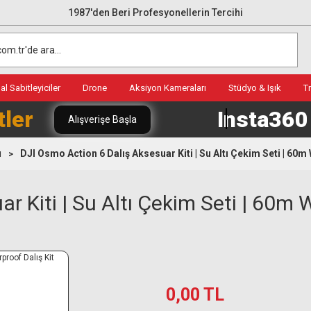
1987'den Beri Profesyonellerin Tercihi
l Sabitleyiciler
Drone
Aksiyon Kameraları
Stüdyo & Işık
T
tler
Insta36
Alışverişe Başla
ı
DJI Osmo Action 6 Dalış Aksesuar Kiti | Su Altı Çekim Seti | 60m
r Kiti | Su Altı Çekim Seti | 60m W
0,00 TL