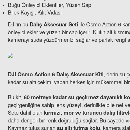
Buğu Önleyici Eklentiler, Yüzen Sap
Bilek Kayışı, Kilit Vidası
DJI'ın bu
Dalış Aksesuar Seti
ile Osmo Action 6 kamer
önleyici ekler ve yüzen bir sap içerir. Kılıfın alt kı
kamerayı suda yüzdürmenizi sağlar ve parlak rengi 
DJI Osmo Action 6 Dalış Aksesuar Kiti
, derin su ç
kadar su altı çekimi yapan herkes için mükemmel bi
Bu kit,
60 metreye kadar su geçirmez dayanıklı k
geçirgenliğine sahip lens yüzeyi, derinlikte bile net 
Sete dahil olan
kırmızı, mor ve turuncu dalış filtrel
daha dengeli bir renk doğruluğu sağlar. Bu sayede vi
Kaymaz tutuş sunan
su altı tutma kolu
, kamera stab