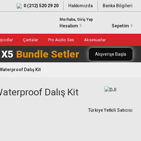
0 (212) 520 29 20
Hakkımızda
Banka Bilgileri
Merhaba, Giriş Yap
Hesabım
Sepetim
ripodlar
Çantalar
Pro Audio Ses
Aksesuarlar
0 X5
Bundle Setler
Alışverişe Başla
 Waterproof Dalış Kit
aterproof Dalış Kit
Türkiye Yetkili Satıcısı