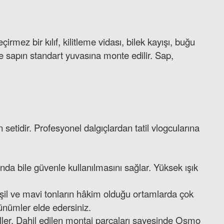
rmez bir kılıf, kilitleme vidası, bilek kayışı, buğu
 ve sapın standart yuvasına monte edilir. Sap,
n setidir. Profesyonel dalgıçlardan tatil vlogcularına
ında bile güvenle kullanılmasını sağlar. Yüksek ışık
yeşil ve mavi tonların hâkim olduğu ortamlarda çok
ünümler elde edersiniz.
geller. Dahil edilen montaj parçaları sayesinde Osmo