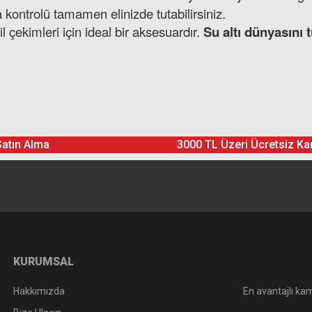
nda kontrolü tamamen elinizde tutabilirsiniz.
il çekimleri için ideal bir aksesuardır.
Su altı dünyasını 
Ürün hakkında henüz soru sorulmamış.
Bu ürüne yorum yapın! Puan Kazanın
Satın Alma
3000 TL Üzeri Ücretsiz Ka
Yorum Yaz
Soru Sor
KURUMSAL
Hakkımızda
En avantajlı kam