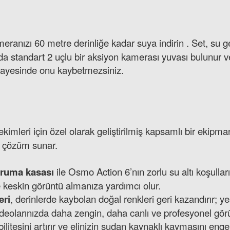
anızı 60 metre derinliğe kadar suya indirin . Set, su geçi
smında standart 2 uçlu bir aksiyon kamerası yuvası bulunur
sayesinde onu kaybetmezsiniz.
ekimleri için özel olarak geliştirilmiş kapsamlı bir ekipma
r çözüm sunar.
oruma kasası
ile Osmo Action 6’nın zorlu su altı koşullar
ve keskin görüntü almanıza yardımcı olur.
eri
, derinlerde kaybolan doğal renkleri geri kazandırır; 
deolarınızda daha zengin, daha canlı ve profesyonel gör
ilitesini artırır ve elinizin sudan kaynaklı kaymasını en