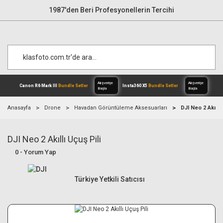
1987'den Beri Profesyonellerin Tercihi
Anasayfa
Drone
Havadan Görüntüleme Aksesuarları
DJI Neo 2 Akıllı 
DJI Neo 2 Akıllı Uçuş Pili
Alışverişe
Canon R6 Mark III
Bundle Setler
Inst
Başla
0 - Yorum Yap
Türkiye Yetkili Satıcısı