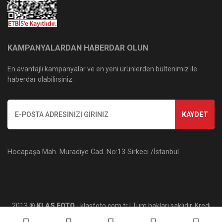
KAMPANYALARDAN HABERDAR OLUN
En avantajlı kampanyalar ve en yeni ürünlerden bültenimiz ile
haberdar olabilirsiniz.
KAYDET
Hocapaşa Mah. Muradiye Cad. No:13 Sirkeci /İstanbul
2013 ®
KLAS FOTO
- klasfoto.com.tr | Tüm hakları saklıdır. Kredi
kartı bilgileriniz 256bit SSL sertifikası ile korunmaktadır.