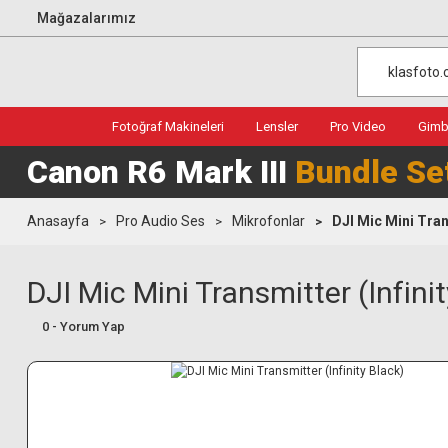
Mağazalarımız
Fotoğraf Makineleri
Lensler
Pro Video
Gimba
Canon R6 Mark III
Bundle Se
Anasayfa
Pro Audio Ses
Mikrofonlar
DJI Mic Mini Trans
DJI Mic Mini Transmitter (Infini
0 - Yorum Yap