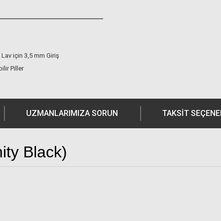
 Lav için 3,5 mm Giriş
ilir Piller
UZMANLARIMIZA SORUN
TAKSIT SEÇENE
nity Black)