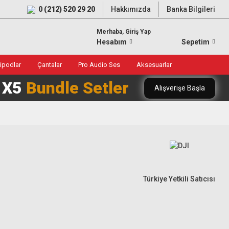
0 (212) 520 29 20
Hakkımızda
Banka Bilgileri
Merhaba, Giriş Yap
Hesabım
Sepetim
ripodlar
Çantalar
Pro Audio Ses
Aksesuarlar
0 X5
Bundle Setler
Alışverişe Başla
Türkiye Yetkili Satıcısı