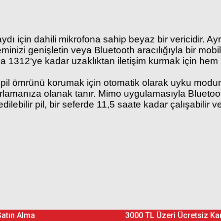
ı için dahili mikrofona sahip beyaz bir vericidir. Ayrı 
inizi genişletin veya Bluetooth aracılığıyla bir mob
a 1312'ye kadar uzaklıktan iletişim kurmak için hem 2
a, pil ömrünü korumak için otomatik olarak uyku modun
rlamanıza olanak tanır. Mimo uygulamasıyla Bluetooth
dilebilir pil, bir seferde 11,5 saate kadar çalışabilir v
Ürün hakkında henüz soru sorulmamış.
Bu ürüne yorum yapın! Puan Kazanın
Satın Alma
3000 TL Üzeri Ücretsiz Ka
Yorum Yaz
Soru Sor