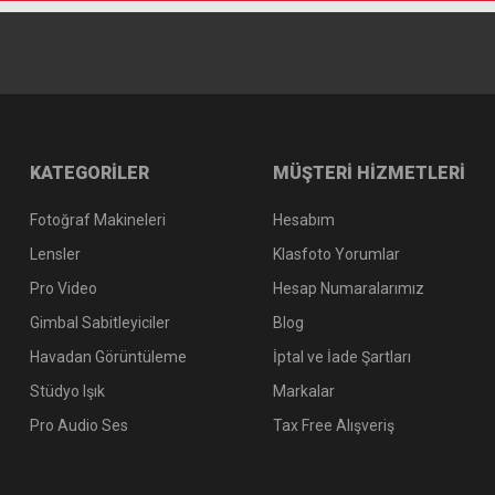
USB-C Charging Cable
Carrying Pouch
KATEGORİLER
MÜŞTERİ HİZMETLERİ
Fotoğraf Makineleri
Hesabım
Lensler
Klasfoto Yorumlar
Pro Video
Hesap Numaralarımız
Gimbal Sabitleyiciler
Blog
Havadan Görüntüleme
İptal ve İade Şartları
Stüdyo Işık
Markalar
Pro Audio Ses
Tax Free Alışveriş