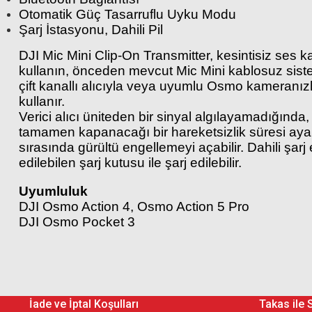
Otomatik Güç Tasarruflu Uyku Modu
Şarj İstasyonu, Dahili Pil
DJI Mic Mini Clip-On Transmitter, kesintisiz ses kayd
kullanın, önceden mevcut Mic Mini kablosuz sistem
çift kanallı alıcıyla veya uyumlu Osmo kameranızl
kullanır.
Verici alıcı üniteden bir sinyal algılayamadığınd
tamamen kapanacağı bir hareketsizlik süresi aya
sırasında gürültü engellemeyi açabilir. Dahili şarj e
edilebilen şarj kutusu ile şarj edilebilir.
Uyumluluk
DJI Osmo Action 4, Osmo Action 5 Pro
DJI Osmo Pocket 3
DJI Mic Mini Clip-On Transmitter ((Infinity Black))
Windscreen (Black & Gray)
Windscreen (Gray)
Magnet Clip
İade ve İptal Koşulları
Takas ile 
Charging Dock ((Infinity Black))