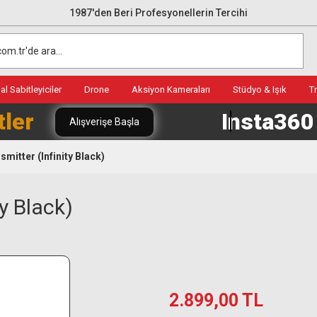
1987'den Beri Profesyonellerin Tercihi
l Sabitleyiciler
Drone
Aksiyon Kameraları
Stüdyo & Işık
T
tler
Insta36
Alışverişe Başla
mitter (Infinity Black)
ty Black)
2.899,00 TL