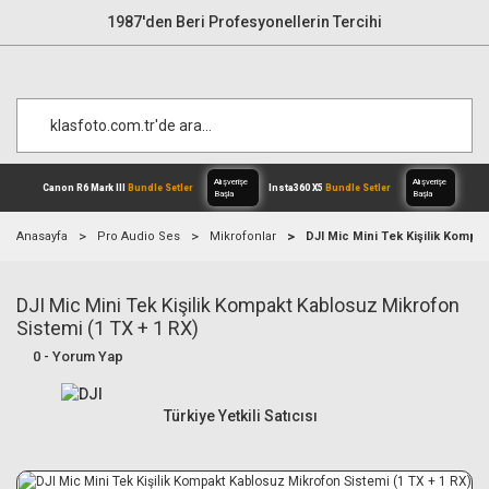
1987'den Beri Profesyonellerin Tercihi
Anasayfa
Pro Audio Ses
Mikrofonlar
DJI Mic Mini Tek Kişilik Kompa
DJI Mic Mini Tek Kişilik Kompakt Kablosuz Mikrofon
Alışverişe
Canon R6 Mark III
Bundle Setler
Inst
Başla
Sistemi (1 TX + 1 RX)
0 - Yorum Yap
Türkiye Yetkili Satıcısı