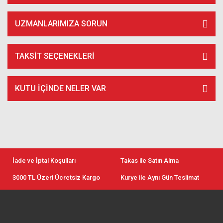
UZMANLARIMIZA SORUN
TAKSIT SEÇENEKLERI
KUTU İÇİNDE NELER VAR
İade ve İptal Koşulları
Takas ile Satın Alma
3000 TL Üzeri Ücretsiz Kargo
Kurye ile Aynı Gün Teslimat