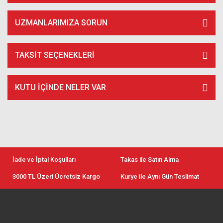
UZMANLARIMIZA SORUN
TAKSIT SEÇENEKLERI
KUTU İÇİNDE NELER VAR
İade ve İptal Koşulları
Takas ile Satın Alma
3000 TL Üzeri Ücretsiz Kargo
Kurye ile Aynı Gün Teslimat