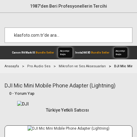
1987'den Beri Profesyonellerin Tercihi
Anasayfa
Pro Audio Ses
Mikrofon ve Ses Aksesuarları
DJI Mic Mini 
DJI Mic Mini Mobile Phone Adapter (Lightning)
Alışverişe
Canon R6 Mark III
Bundle Setler
Inst
Başla
0 - Yorum Yap
Türkiye Yetkili Satıcısı