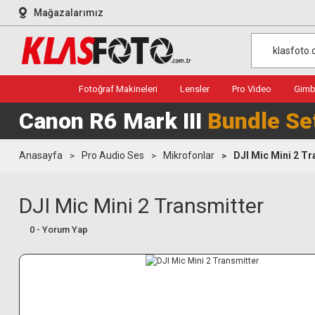
Mağazalarımız
Fotoğraf Makineleri
Lensler
Pro Video
Gimba
Canon R6 Mark III
Bundle Se
Anasayfa
Pro Audio Ses
Mikrofonlar
DJI Mic Mini 2 Tr
DJI Mic Mini 2 Transmitter
0 - Yorum Yap