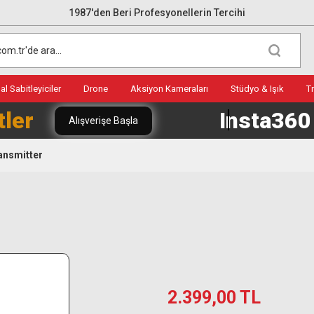
1987'den Beri Profesyonellerin Tercihi
l Sabitleyiciler
Drone
Aksiyon Kameraları
Stüdyo & Işık
T
tler
Insta36
Alışverişe Başla
ansmitter
2.399,00 TL