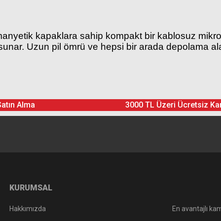
 manyetik kapaklara sahip kompakt bir kablosuz mikr
unar. Uzun pil ömrü ve hepsi bir arada depolama alanı
Ürün hakkında henüz soru sorulmamış.
Bu ürüne yorum yapın! Puan Kazanın
ah) x 1
) x 1
Satın Alma
3000 TL Üzeri Ücretsiz Ka
Yorum Yaz
Soru Sor
KURUMSAL
Hakkımızda
En avantajlı kam