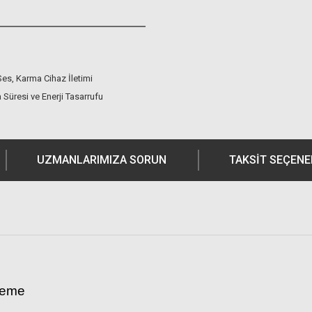
Ses, Karma Cihaz İletimi
 Süresi ve Enerji Tasarrufu
UZMANLARIMIZA SORUN
TAKSIT SEÇENE
lleme