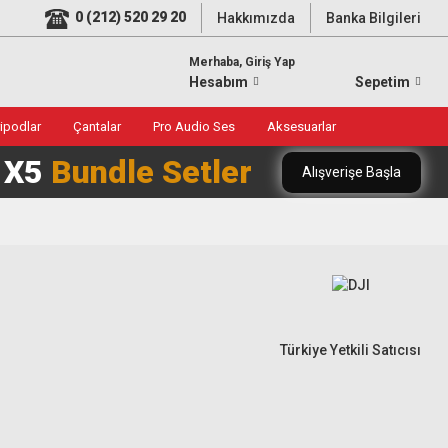
0 (212) 520 29 20
Hakkımızda
Banka Bilgileri
Merhaba, Giriş Yap
Hesabım
Sepetim
ripodlar
Çantalar
Pro Audio Ses
Aksesuarlar
0 X5
Bundle Setler
Alışverişe Başla
Türkiye Yetkili Satıcısı