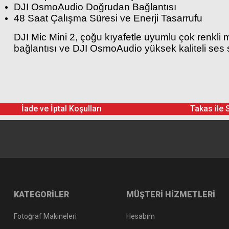
DJI OsmoAudio Doğrudan Bağlantısı
48 Saat Çalışma Süresi ve Enerji Tasarrufu
DJI Mic Mini 2, çoğu kıyafetle uyumlu çok renkli
bağlantısı ve DJI OsmoAudio yüksek kaliteli ses s
DJI Mic Mini 2 Verici x 1
DJI Mic Mini 2 Rüzgar Kalkanı (Siyah/Gri) x 1
DJI Mic Mini 2 Manyetik Ön Kapak (Obsidyen Siy
DJI Mic Mini 2 Manyetik Ön Kapak (Parlak Beyaz
DJI Mic Mini 2 Manyetik Klipsi x 1
İade ve İptal Koşulları
Takas ile 
DJI Mic 3 Magnet x 1
DJI Mini Mikrofon Kompakt Taşıma Çantası x 1
DJI Mic Mini 2 Verici Manyetik Şarj Kablosu
KATEGORİLER
MÜŞTERİ HİZMETLERİ
Fotoğraf Makineleri
Hesabım