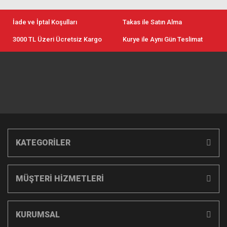
İade ve İptal Koşulları
Takas ile Satın Alma
3000 TL Üzeri Ücretsiz Kargo
Kurye ile Aynı Gün Teslimat
KATEGORİLER
MÜŞTERİ HİZMETLERİ
KURUMSAL