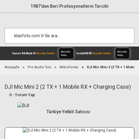
1987'den Beri Profesyonellerin Tercihi
Anasayfa
Pro Audio Ses
Mikrofonlar
DJI Mic Mini 2 (2 TX + 1 Mobile
DJI Mic Mini 2 (2 TX + 1 Mobile RX + Charging Case)
Alışverişe
Canon R6 Mark III
Bundle Setler
Inst
Başla
0 - Yorum Yap
Türkiye Yetkili Satıcısı