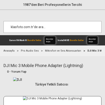
1987'den Beri Profesyonellerin Tercihi
Anasayfa
Pro Audio Ses
Mikrofon ve Ses Aksesuarları
DJI Mic 3 Mob
DJI Mic 3 Mobile Phone Adapter (Lightning)
Alışverişe
Canon R6 Mark III
Bundle Setler
Inst
Başla
0 - Yorum Yap
Türkiye Yetkili Satıcısı