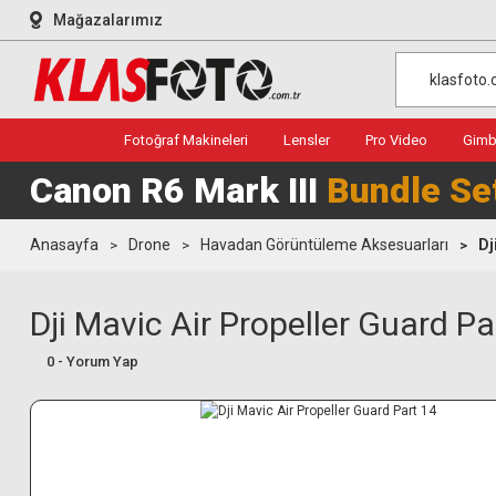
Mağazalarımız
Fotoğraf Makineleri
Lensler
Pro Video
Gimba
Canon R6 Mark III
Bundle Se
Anasayfa
Drone
Havadan Görüntüleme Aksesuarları
Dj
Dji Mavic Air Propeller Guard Pa
0 - Yorum Yap