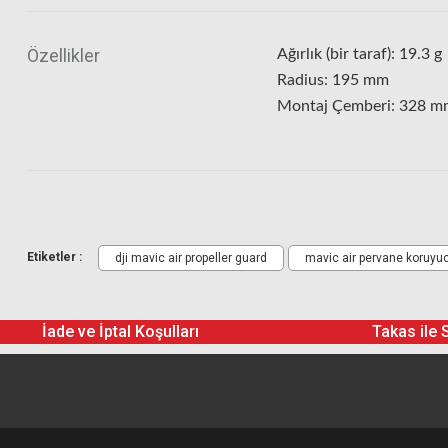
Özellikler
Ağırlık (bir taraf): 19.3 g
Radius: 195 mm
Montaj Çemberi: 328 
Etiketler :
dji mavic air propeller guard
mavic air pervane koruyu
İade ve İptal Koşulları
Takas ile 