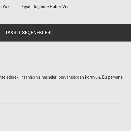
m Yaz
Fiyatı Düşünce Haber Ver
TAKSIT SEÇENEKLERI
nte ederek, insanları ve nesneleri pervanelerden koruyun. Bu pervane