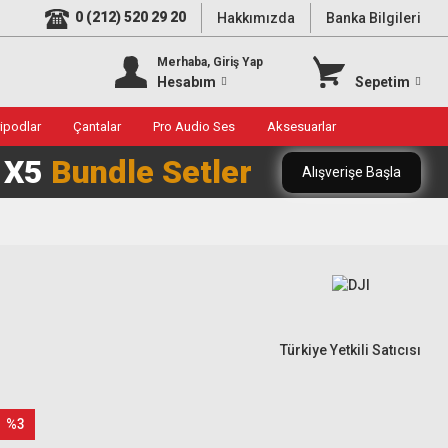
0 (212) 520 29 20
Hakkımızda
Banka Bilgileri
Merhaba, Giriş Yap
Hesabım
Sepetim
ripodlar
Çantalar
Pro Audio Ses
Aksesuarlar
0 X5
Bundle Setler
Alışverişe Başla
Türkiye Yetkili Satıcısı
%3