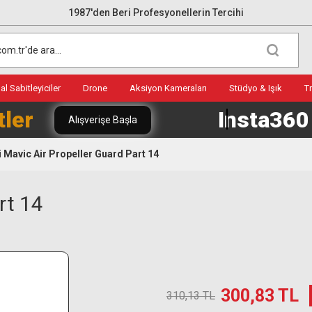
1987'den Beri Profesyonellerin Tercihi
l Sabitleyiciler
Drone
Aksiyon Kameraları
Stüdyo & Işık
T
tler
Insta36
Alışverişe Başla
i Mavic Air Propeller Guard Part 14
rt 14
300,83 TL
310,13 TL