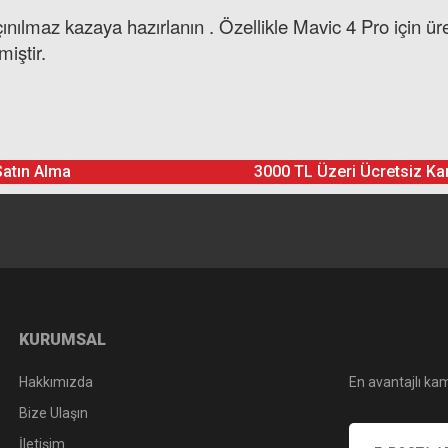
açınılmaz kazaya hazırlanın . Özellikle Mavic 4 Pro için 
iştir.
Ürün hakkında henüz soru sorulmamış.
Bu ürüne yorum yapın! Puan Kazanın
Satın Alma
3000 TL Üzeri Ücretsiz Ka
Yorum Yaz
Soru Sor
KURUMSAL
Hakkımızda
En avantajlı kam
Bize Ulaşın
İletişim