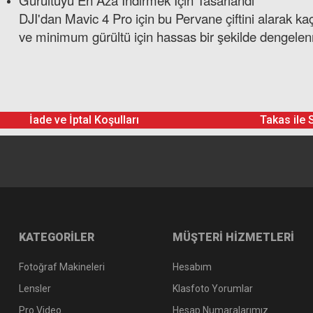
Gürültüyü En Aza İndirmek İçin Tasarlandı
DJI'dan Mavic 4 Pro için bu Pervane çiftini alarak k
ve minimum gürültü için hassas bir şekilde dengelenm
DJI Mavic 4 Pro Pervane (2 Adet)
İade ve İptal Koşulları
Takas ile 
KATEGORİLER
MÜŞTERİ HİZMETLERİ
Fotoğraf Makineleri
Hesabım
Lensler
Klasfoto Yorumlar
Pro Video
Hesap Numaralarımız