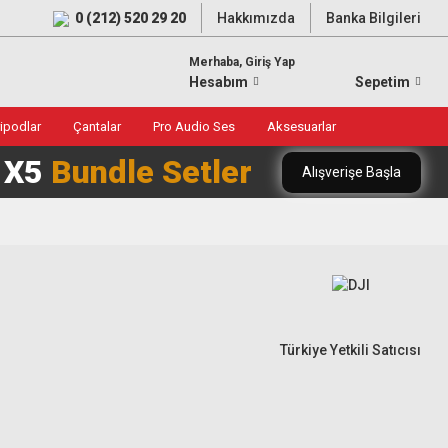
0 (212) 520 29 20
Hakkımızda
Banka Bilgileri
Merhaba, Giriş Yap
Hesabım
Sepetim
ripodlar
Çantalar
Pro Audio Ses
Aksesuarlar
0 X5
Bundle Setler
Alışverişe Başla
Türkiye Yetkili Satıcısı