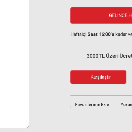
GELİNCE 
Haftaİçi
Saat 16:00'a
kadar ve
3000TL Üzeri Ücre
Karşılaştır
Yoru