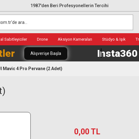
1987'den Beri Profesyonellerin Tercihi
l Sabitleyiciler
Drone
Aksiyon Kameraları
Stüdyo & Işık
T
tler
Insta36
Alışverişe Başla
I Mavic 4 Pro Pervane (2 Adet)
t)
0,00 TL