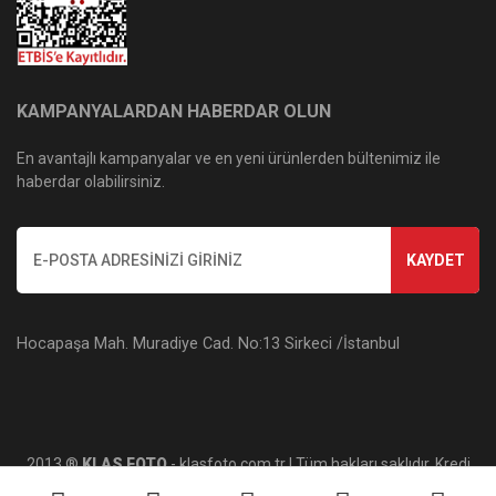
KAMPANYALARDAN HABERDAR OLUN
En avantajlı kampanyalar ve en yeni ürünlerden bültenimiz ile
haberdar olabilirsiniz.
KAYDET
Hocapaşa Mah. Muradiye Cad. No:13 Sirkeci /İstanbul
2013 ®
KLAS FOTO
- klasfoto.com.tr | Tüm hakları saklıdır. Kredi
kartı bilgileriniz 256bit SSL sertifikası ile korunmaktadır.