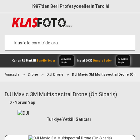
1987'den Beri Profesyonellerin Tercihi
Anasayfa
Drone
DJI Drone
DJI Mavic 3M Multispectral Drone (Ön Si
DJI Mavic 3M Multispectral Drone (Ön Sipariş)
Alışverişe
Canon R6 Mark III
Bundle Setler
Inst
0 - Yorum Yap
Başla
Türkiye Yetkili Satıcısı