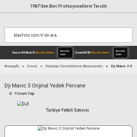
1987'den Beri Profesyonellerin Tercihi
Anasayfa
Drone
Havadan Görüntüleme Aksesuarları
Dji Mavic 3 Ori
Dji Mavic 3 Orijinal Yedek Pervane
Alışverişe
Canon R6 Mark III
Bundle Setler
Inst
Başla
0 - Yorum Yap
Türkiye Yetkili Satıcısı