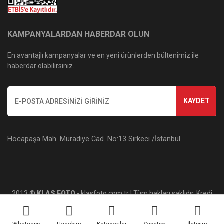
KAMPANYALARDAN HABERDAR OLUN
En avantajlı kampanyalar ve en yeni ürünlerden bültenimiz ile
haberdar olabilirsiniz.
KAYDET
Hocapaşa Mah. Muradiye Cad. No:13 Sirkeci /İstanbul
2013 ®
KLAS FOTO
- klasfoto.com.tr | Tüm hakları saklıdır. Kredi
kartı bilgileriniz 256bit SSL sertifikası ile korunmaktadır.