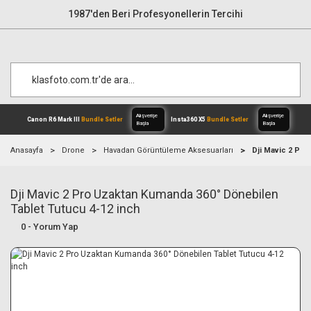
1987'den Beri Profesyonellerin Tercihi
Anasayfa
Drone
Havadan Görüntüleme Aksesuarları
Dji Mavic 2 Pro
Dji Mavic 2 Pro Uzaktan Kumanda 360° Dönebilen
Alışverişe
Canon R6 Mark III
Bundle Setler
Inst
Başla
Tablet Tutucu 4-12 inch
0 - Yorum Yap