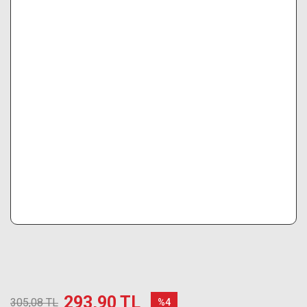
293,90 TL
305,08 TL
%4