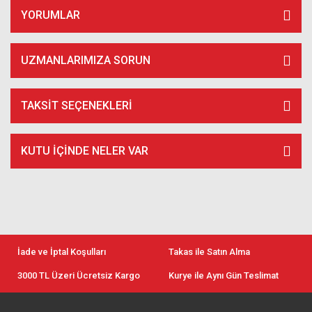
YORUMLAR
UZMANLARIMIZA SORUN
TAKSIT SEÇENEKLERI
KUTU İÇİNDE NELER VAR
İade ve İptal Koşulları
Takas ile Satın Alma
3000 TL Üzeri Ücretsiz Kargo
Kurye ile Aynı Gün Teslimat