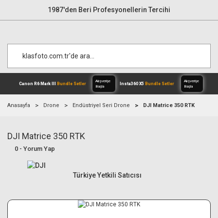
1987'den Beri Profesyonellerin Tercihi
Anasayfa
Drone
Endüstriyel Seri Drone
DJI Matrice 350 RTK
DJI Matrice 350 RTK
Alışverişe
Canon R6 Mark III
Bundle Setler
Inst
Başla
0 - Yorum Yap
Türkiye Yetkili Satıcısı