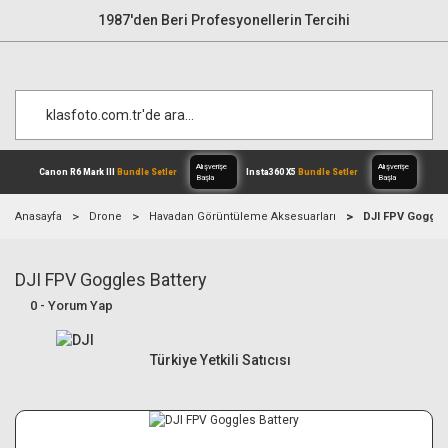
1987'den Beri Profesyonellerin Tercihi
Anasayfa
Drone
Havadan Görüntüleme Aksesuarları
DJI FPV Goggle
DJI FPV Goggles Battery
Alışverişe
Canon R6 Mark III
Bundle Setler
Inst
Başla
0 - Yorum Yap
Türkiye Yetkili Satıcısı