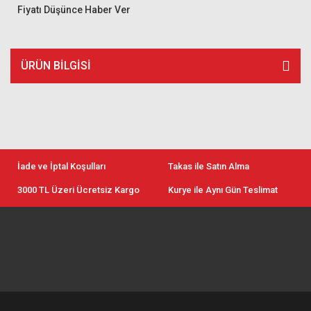
Fiyatı Düşünce Haber Ver
ÜRÜN BILGISI
İade ve İptal Koşulları
Takas ile Satın Alma
3000 TL Üzeri Ücretsiz Kargo
Kurye ile Aynı Gün Teslimat