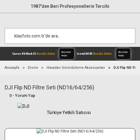
1987'den Beri Profesyonellerin Tercihi
Anasayfa
Drone
Havadan Görüntüleme Aksesuarları
DJI Flip ND Filt
DJI Flip ND Filtre Seti (ND16/64/256)
Alışverişe
Canon R6 Mark III
Bundle Setler
Inst
Başla
0 - Yorum Yap
Türkiye Yetkili Satıcısı