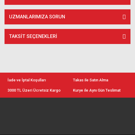
UZMANLARIMIZA SORUN
TAKSIT SEÇENEKLERI
İade ve İptal Koşulları
Takas ile Satın Alma
3000 TL Üzeri Ücretsiz Kargo
Kurye ile Aynı Gün Teslimat