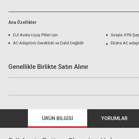
Ana Özellikler
DJI Avata Uçuş Pilleri için
Sırayla 4 Pili Şar
AC Adaptörü Gereklidir ve Dahil Değildir
Ekstra AC adapt
Genellikle Birlikte Satın Alınır
ÜRÜN BILGISI
YORUMLAR