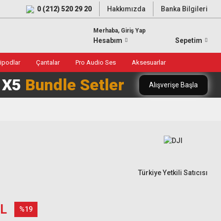
0 (212) 520 29 20
Hakkımızda
Banka Bilgileri
Merhaba, Giriş Yap
Hesabım
Sepetim
ripodlar
Çantalar
Pro Audio Ses
Aksesuarlar
0 X5
Bundle Setler
Alışverişe Başla
Türkiye Yetkili Satıcısı
TL
%19