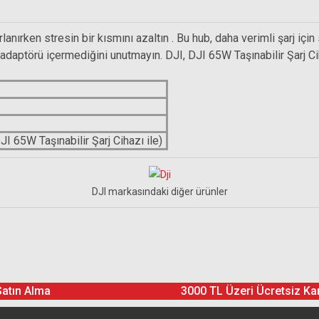
lanırken stresin bir kısmını azaltın . Bu hub, daha verimli şarj içi
C adaptörü içermediğini unutmayın. DJI, DJI 65W Taşınabilir Şarj 
I 65W Taşınabilir Şarj Cihazı ile)
DJI markasındaki diğer ürünler
Ürün hakkında henüz soru sorulmamış.
Bu ürüne yorum yapın! Puan Kazanın
Satın Alma
3000 TL Üzeri Ücretsiz Ka
Yorum Yaz
Soru Sor