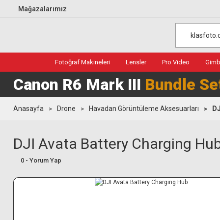
Mağazalarımız
Fotoğraf Makineleri
Lensler
Pro Video
Gimba
Canon R6 Mark III
Bundle Se
Anasayfa
Drone
Havadan Görüntüleme Aksesuarları
DJ
DJI Avata Battery Charging Hu
0 - Yorum Yap