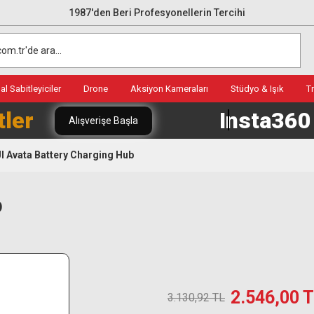
1987'den Beri Profesyonellerin Tercihi
l Sabitleyiciler
Drone
Aksiyon Kameraları
Stüdyo & Işık
T
tler
Insta36
Alışverişe Başla
I Avata Battery Charging Hub
b
2.546,00 
3.130,92 TL