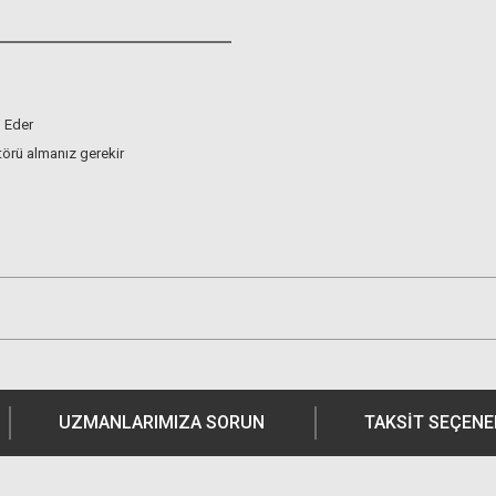
j Eder
örü almanız gerekir
UZMANLARIMIZA SORUN
TAKSIT SEÇENE