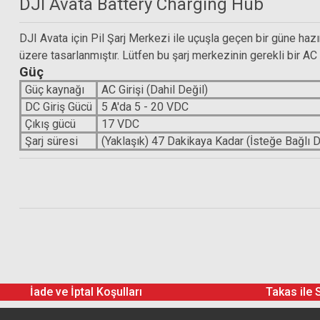
DJI Avata Battery Charging Hub
DJI Avata Batarya
DJI Avata için Pil Şarj Merkezi ile uçuşla geçen bir güne hazır
üzere tasarlanmıştır. Lütfen bu şarj merkezinin gerekli bir A
Güç
5.284,00 TL
Güç kaynağı
AC Girişi (Dahil Değil)
5.938,92 TL
DC Giriş Gücü
5 A'da 5 - 20 VDC
Çıkış gücü
17 VDC
Şarj süresi
(Yaklaşık) 47 Dakikaya Kadar (İsteğe Bağlı DJ
DJI Avata Battery Charging Hub
İade ve İptal Koşulları
Takas ile 