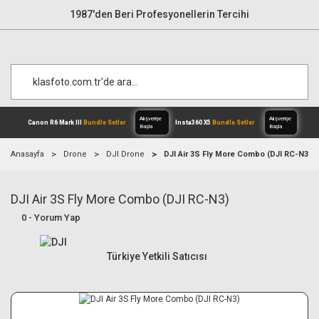
1987'den Beri Profesyonellerin Tercihi
Anasayfa
Drone
DJI Drone
DJI Air 3S Fly More Combo (DJI RC-N3)
DJI Air 3S Fly More Combo (DJI RC-N3)
Alışverişe
Canon R6 Mark III
Bundle Setler
Inst
Başla
0 - Yorum Yap
Türkiye Yetkili Satıcısı