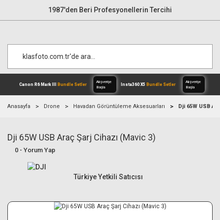
1987'den Beri Profesyonellerin Tercihi
Anasayfa
Drone
Havadan Görüntüleme Aksesuarları
Dji 65W USB Ara
Dji 65W USB Araç Şarj Cihazı (Mavic 3)
Alışverişe
Canon R6 Mark III
Bundle Setler
Inst
Başla
0 - Yorum Yap
Türkiye Yetkili Satıcısı