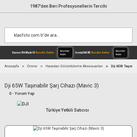
1987'den Beri Profesyonellerin Tercihi
Anasayfa
Drone
Havadan Görüntüleme Aksesuarları
Dji 65W Taşınabi
Dji 65W Taşınabilir Şarj Cihazı (Mavic 3)
Alışverişe
Canon R6 Mark III
Bundle Setler
Inst
Başla
0 - Yorum Yap
Türkiye Yetkili Satıcısı