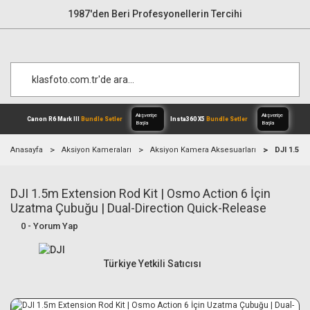
1987'den Beri Profesyonellerin Tercihi
Anasayfa
Aksiyon Kameraları
Aksiyon Kamera Aksesuarları
DJI 1.5m 
DJI 1.5m Extension Rod Kit | Osmo Action 6 İçin
Alışverişe
Canon R6 Mark III
Bundle Setler
Inst
Başla
Uzatma Çubuğu | Dual-Direction Quick-Release
0 - Yorum Yap
Türkiye Yetkili Satıcısı