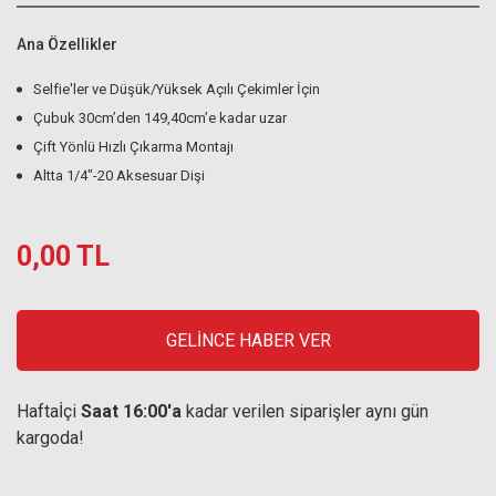
Ana Özellikler
Selfie'ler ve Düşük/Yüksek Açılı Çekimler İçin
Çubuk 30cm’den 149,40cm’e kadar uzar
Çift Yönlü Hızlı Çıkarma Montajı
Altta 1/4"-20 Aksesuar Dişi
0,00 TL
GELİNCE HABER VER
Haftaİçi
Saat 16:00'a
kadar verilen siparişler aynı gün
kargoda!