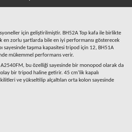
eller için geliştirilmiştir. BH52A Top kafa ile birlikte
ak en zorlu şartlarda bile en iyi performansı gösterecek
apı sayesinde taşıma kapasitesi tripod için 12, BH51A
zeminde mükemmel performans verir.
n A2540FM, bu özelliği sayesinde bir monopod olarak da
ay bir tripod haline getirir. 45 cm’lik kapalı
litleri ve yükseltilip alçaltılan orta kolon sayesinde