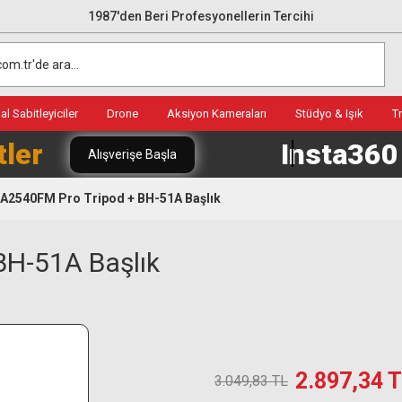
1987'den Beri Profesyonellerin Tercihi
l Sabitleyiciler
Drone
Aksiyon Kameraları
Stüdyo & Işık
T
tler
Insta36
Alışverişe Başla
 A2540FM Pro Tripod + BH-51A Başlık
BH-51A Başlık
2.897,34 
3.049,83 TL