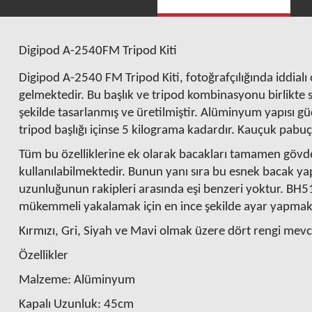
Digipod A-2540FM Tripod Kiti
Digipod TR 662AN Tripod
Digipod TR 672AN Tripod
Digipod A-2540 FM Tripod Kiti, fotoğrafçılığında iddialı 
gelmektedir. Bu başlık ve tripod kombinasyonu birlikte so
şekilde tasarlanmış ve üretilmiştir. Alüminyum yapısı güç
1.649,00 TL
1.999,00 TL
tripod başlığı içinse 5 kilograma kadardır. Kauçuk pabu
Tüm bu özelliklerine ek olarak bacakları tamamen gövd
kullanılabilmektedir. Bunun yanı sıra bu esnek bacak yap
uzunluğunun rakipleri arasında eşi benzeri yoktur. BH51A 
mükemmeli yakalamak için en ince şekilde ayar yapm
Kırmızı, Gri, Siyah ve Mavi olmak üzere dört rengi mevcu
Özellikler
Malzeme:
Alüminyum
Kapalı Uzunluk:
45cm