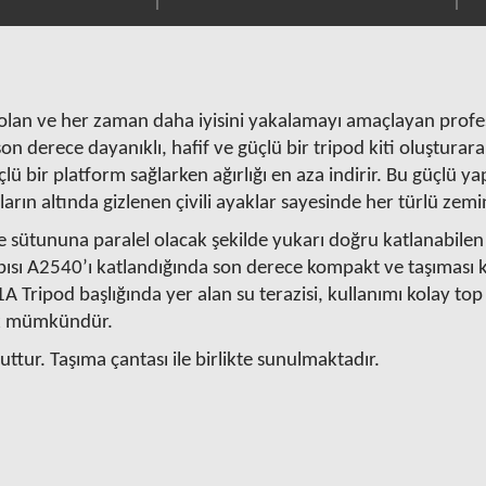
olan ve her zaman daha iyisini yakalamayı amaçlayan profesyon
n derece dayanıklı, hafif ve güçlü bir tripod kiti oluşturar
lü bir platform sağlarken ağırlığı en aza indirir. Bu güçlü y
çların altında gizlenen çivili ayaklar sayesinde her türlü 
e sütununa paralel olacak şekilde yukarı doğru katlanabile
ısı A2540’ı katlandığında son derece kompakt ve taşıması kol
Tripod başlığında yer alan su terazisi, kullanımı kolay top ki
ak mümkündür.
ttur. Taşıma çantası ile birlikte sunulmaktadır.