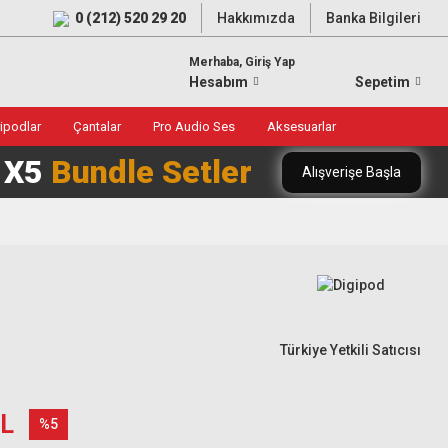
0 (212) 520 29 20
Hakkımızda
Banka Bilgileri
Merhaba, Giriş Yap
Hesabım
Sepetim
ripodlar
Çantalar
Pro Audio Ses
Aksesuarlar
0 X5
Bundle Setler
Alışverişe Başla
Türkiye Yetkili Satıcısı
TL
%5