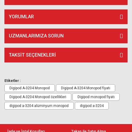
YORUMLAR
UZMANLARIMIZA SORUN
TAKSIT SEÇENEKLERI
Etiketler :
Digipod A-3204 Monopod
Digipod A-3204 Monopod fiyatı
Digipod A-3204 Monopod özellikleri
Digipod monopod fiyatı
digipod a-3204 alüminyum monopod
digipod a-3204
İade ve İptal Koşulları
Takas ile Satın Alma