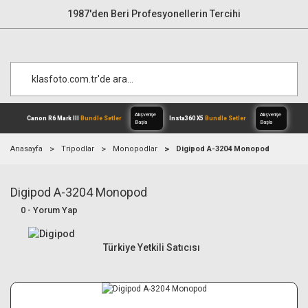
1987'den Beri Profesyonellerin Tercihi
Anasayfa
Tripodlar
Monopodlar
Digipod A-3204 Monopod
Digipod A-3204 Monopod
Alışverişe
Canon R6 Mark III
Bundle Setler
Inst
Başla
0 - Yorum Yap
Türkiye Yetkili Satıcısı