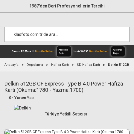
1987'den Beri Profesyonellerin Tercihi
Anasayfa
Depolama
Hafıza Kartı
SD Hafıza Kartı
Delkin 512GB CF
Delkin 512GB CF Express Type B 4.0 Power Hafıza
Alışverişe
Canon R6 Mark III
Bundle Setler
Inst
Başla
Kartı (Okuma:1780 - Yazma:1700)
0 - Yorum Yap
Türkiye Yetkili Satıcısı