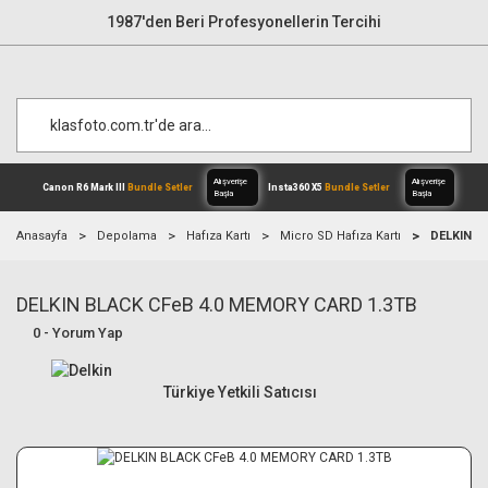
1987'den Beri Profesyonellerin Tercihi
Anasayfa
Depolama
Hafıza Kartı
Micro SD Hafıza Kartı
DELKIN B
DELKIN BLACK CFeB 4.0 MEMORY CARD 1.3TB
Alışverişe
Canon R6 Mark III
Bundle Setler
Inst
Başla
0 - Yorum Yap
Türkiye Yetkili Satıcısı