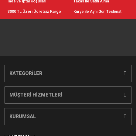
İade ve İptal Koşulları
Takas ile Satın Alma
3000 TL Üzeri Ücretsiz Kargo
Kurye ile Aynı Gün Teslimat
KATEGORİLER
MÜŞTERİ HİZMETLERİ
KURUMSAL