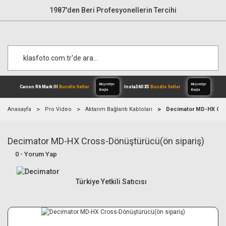
1987'den Beri Profesyonellerin Tercihi
Anasayfa
Pro Video
Aktarım Bağlantı Kabloları
Decimator MD-HX Cro
Decimator MD-HX Cross-Dönüştürücü(ön sipariş)
Alışverişe
Canon R6 Mark III
Bundle Setler
Inst
Başla
0 - Yorum Yap
Türkiye Yetkili Satıcısı