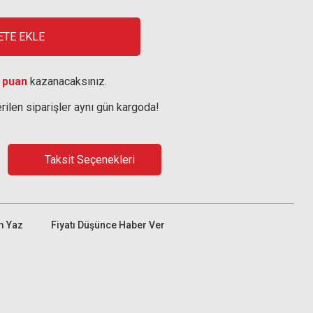
ETE EKLE
 puan
kazanacaksınız.
rilen siparişler aynı gün kargoda!
Taksit Seçenekleri
m Yaz
Fiyatı Düşünce Haber Ver