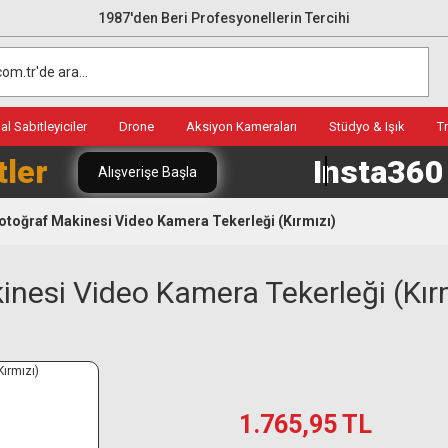
1987'den Beri Profesyonellerin Tercihi
l Sabitleyiciler
Drone
Aksiyon Kameraları
Stüdyo & Işık
T
tler
Insta36
Alışverişe Başla
toğraf Makinesi Video Kamera Tekerleği (Kırmızı)
esi Video Kamera Tekerleği (Kırm
1.765,95 TL