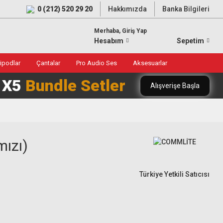
0 (212) 520 29 20
Hakkımızda
Banka Bilgileri
Merhaba, Giriş Yap
Hesabım
Sepetim
ripodlar
Çantalar
Pro Audio Ses
Aksesuarlar
0 X5
Bundle Setler
Alışverişe Başla
ızı)
Türkiye Yetkili Satıcısı