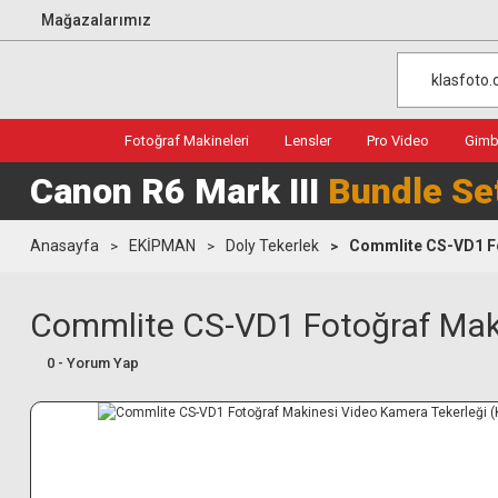
Mağazalarımız
Fotoğraf Makineleri
Lensler
Pro Video
Gimba
Canon R6 Mark III
Bundle Se
Anasayfa
EKİPMAN
Doly Tekerlek
Commlite CS-VD1 Fo
Commlite CS-VD1 Fotoğraf Makin
0 - Yorum Yap