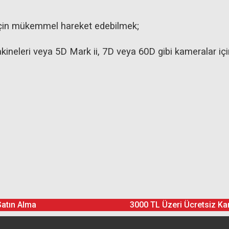
 için mükemmel hareket edebilmek;
kineleri veya 5D Mark ii, 7D veya 60D gibi kameralar i
Ürün hakkında henüz soru sorulmamış.
Bu ürüne yorum yapın! Puan Kazanın
Satın Alma
3000 TL Üzeri Ücretsiz Ka
Yorum Yaz
Soru Sor