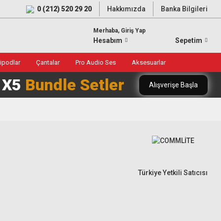
0 (212) 520 29 20
Hakkımızda
Banka Bilgileri
Merhaba, Giriş Yap
Hesabım
Sepetim
ripodlar
Çantalar
Pro Audio Ses
Aksesuarlar
0 X5
Bundle Setler
Alışverişe Başla
Türkiye Yetkili Satıcısı