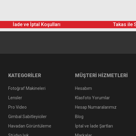
İade ve İptal Koşulları
Takas ile 
KATEGORİLER
MÜŞTERİ HİZMETLERİ
Fotoğraf Makineleri
Hesabım
Lensler
Klasfoto Yorumlar
Pro Video
Hesap Numaralarımız
Gimbal Sabitleyiciler
Blog
Havadan Görüntüleme
İptal ve İade Şartları
Stüdyo Işık
Markalar