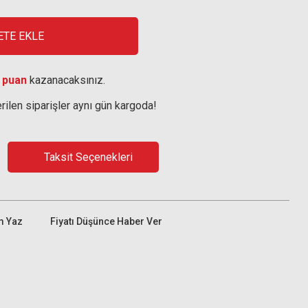
ETE EKLE
 puan
kazanacaksınız.
rilen siparişler aynı gün kargoda!
Taksit Seçenekleri
m Yaz
Fiyatı Düşünce Haber Ver