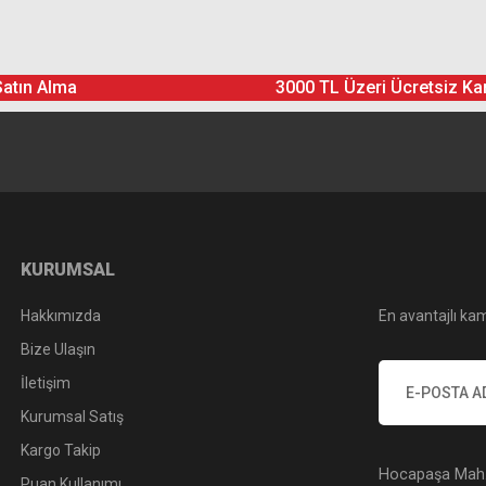
Ürün hakkında henüz soru sorulmamış.
Bu ürüne yorum yapın! Puan Kazanın
Satın Alma
3000 TL Üzeri Ücretsiz Ka
Yorum Yaz
Soru Sor
KURUMSAL
Hakkımızda
En avantajlı kam
Bize Ulaşın
İletişim
Kurumsal Satış
Kargo Takip
Hocapaşa Mah. 
Puan Kullanımı