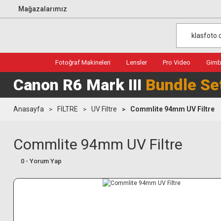
Mağazalarımız
Fotoğraf Makineleri
Lensler
Pro Video
Gimba
Canon R6 Mark III
Bundle Se
Anasayfa
FİLTRE
UV Filtre
Commlite 94mm UV Filtre
Commlite 94mm UV Filtre
0 - Yorum Yap