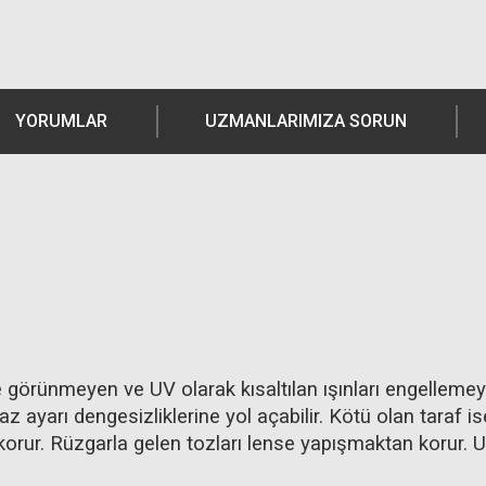
YORUMLAR
UZMANLARIMIZA SORUN
görünmeyen ve UV olarak kısaltılan ışınları engellemeye
 ayarı dengesizliklerine yol açabilir. Kötü olan taraf 
rur. Rüzgarla gelen tozları lense yapışmaktan korur. UV