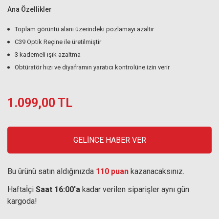
Ana Özellikler
Toplam görüntü alanı üzerindeki pozlamayı azaltır
C39 Optik Reçine ile üretilmiştir
3 kademeli ışık azaltma
Obtüratör hızı ve diyaframın yaratıcı kontrolüne izin verir
1.099,00 TL
GELİNCE HABER VER
Bu ürünü satın aldığınızda
110 puan
kazanacaksınız.
Haftaİçi
Saat 16:00'a
kadar verilen siparişler aynı gün
kargoda!