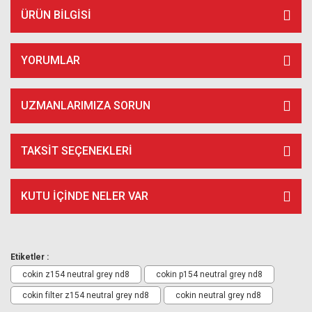
ÜRÜN BILGISI
YORUMLAR
UZMANLARIMIZA SORUN
TAKSIT SEÇENEKLERI
KUTU İÇİNDE NELER VAR
Etiketler :
cokin z154 neutral grey nd8
cokin p154 neutral grey nd8
cokin filter z154 neutral grey nd8
cokin neutral grey nd8