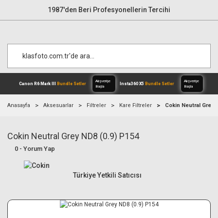
1987'den Beri Profesyonellerin Tercihi
Anasayfa
Aksesuarlar
Filtreler
Kare Filtreler
Cokin Neutral Grey 
Cokin Neutral Grey ND8 (0.9) P154
Alışverişe
Canon R6 Mark III
Bundle Setler
Inst
Başla
0 - Yorum Yap
Türkiye Yetkili Satıcısı