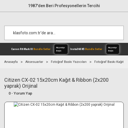
1987'den Beri Profesyonellerin Tercihi
Anasayfa
Aksesuarlar
Fotoğraf Baskı Yazıcıları
Fotoğraf Baskı Kağıtları
Citizen CX-02 15x20cm Kağıt & Ribbon (2x200
Alışverişe
Canon R6 Mark III
Bundle Setler
Inst
Başla
yaprak) Orijinal
0 - Yorum Yap