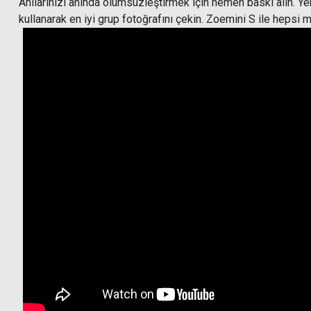
Anılarınızı anında ölümsüzleştirmek için hemen baskı alın. Ye
kullanarak en iyi grup fotoğrafını çekin. Zoemini S ile hepsi
Canon Zink Paper ZP-2030 20 Adet Fotoğraf Kağıdı
Canon Zi
1.699,00 TL