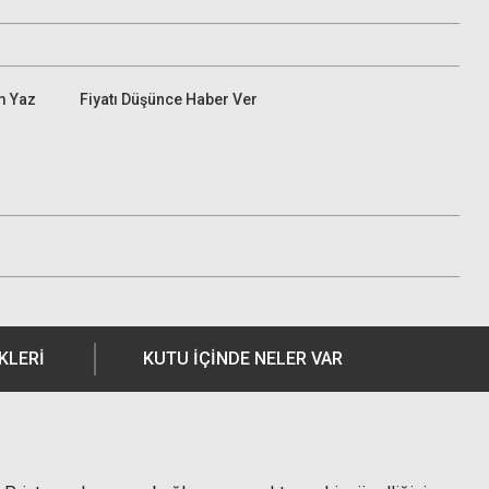
m Yaz
Fiyatı Düşünce Haber Ver
KLERI
KUTU İÇİNDE NELER VAR