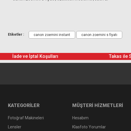
Gönderilecek Kutu İçinde Neler Var
Etiketler :
canon zoemini instant
canon zoemini s fiyatı
Fotoğraf çekmek, fotoğrafları kişiselleştirmek ve fotoğrafların
√ Canon Zoemini S Şipşak Fotoğraf Makinesi
İade ve İptal Koşulları
Takas ile 
√ USB Kablosu
√ Hızlı Başlangıç Kılavuzu (Kart)
√ Canon Zink™ Fotoğraf Kağıdı (10 yaprak)
√ Bilek askısı
KATEGORİLER
MÜŞTERİ HİZMETLERİ
Fotoğraf Makineleri
Hesabım
Lensler
Klasfoto Yorumlar