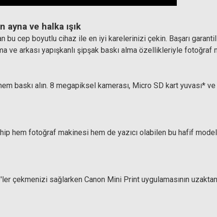
n ayna ve halka ışık
 cep boyutlu cihaz ile en iyi karelerinizi çekin. Başarı garantili s
e arkası yapışkanlı şipşak baskı alma özellikleriyle fotoğraf mera
ın hem baskı alın. 8 megapiksel kamerası, Micro SD kart yuvası* 
hip hem fotoğraf makinesi hem de yazıcı olabilen bu hafif model
ie'ler çekmenizi sağlarken Canon Mini Print uygulamasının uzakta