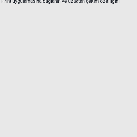
i Print uygulamasına bağlanın ve uzaktan çekim özelliğini