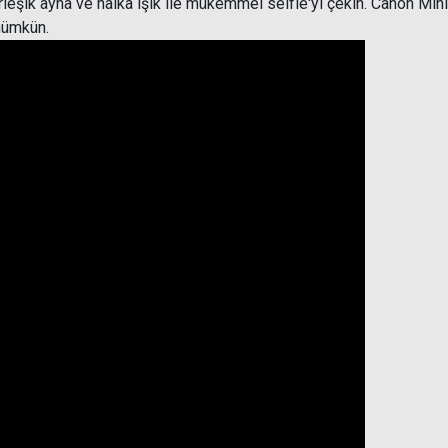
rleşik ayna ve halka ışık ile mükemmel selfie'yi çekin. Canon Min
 mümkün.
nk Paper ZP-2030 50 Adet Fotoğraf Kağıdı
2.199,00 TL