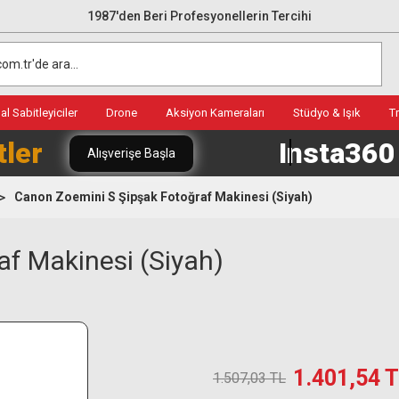
1987'den Beri Profesyonellerin Tercihi
l Sabitleyiciler
Drone
Aksiyon Kameraları
Stüdyo & Işık
T
tler
Insta36
Alışverişe Başla
Canon Zoemini S Şipşak Fotoğraf Makinesi (Siyah)
f Makinesi (Siyah)
1.401,54 
1.507,03 TL