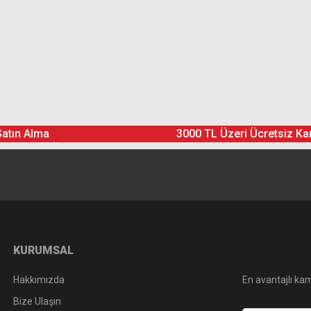
Ürün hakkında henüz soru sorulmamış.
Bu ürüne yorum yapın! Puan Kazanın
 baskısını almak için ihtiyacınız olan her şey:
Yorum Yaz
Soru Sor
Satın Alma
3000 TL Üzeri Ücretsiz Ka
KURUMSAL
Hakkımızda
En avantajlı kam
Bize Ulaşın