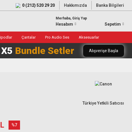
0 (212) 520 29 20
Hakkımızda
Banka Bilgileri
Merhaba, Giriş Yap
Hesabım
Sepetim
ripodlar
Çantalar
Pro Audio Ses
Aksesuarlar
0 X5
Bundle Setler
Alışverişe Başla
Türkiye Yetkili Satıcısı
TL
%7