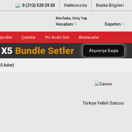
0 (212) 520 29 20
Hakkımızda
Banka Bilgileri
Merhaba, Giriş Yap
Hesabım
Sepetim
ripodlar
Çantalar
Pro Audio Ses
Aksesuarlar
0 X5
Bundle Setler
Alışverişe Başla
0 Adet)
Türkiye Yetkili Satıcısı