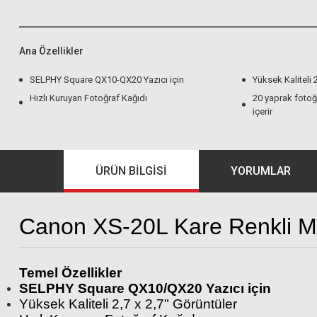
Ana Özellikler
SELPHY Square QX10-QX20 Yazıcı için
Yüksek Kaliteli 
Hızlı Kuruyan Fotoğraf Kağıdı
20 yaprak fotoğ
içerir
ÜRÜN BILGISI
YORUMLAR
Canon XS-20L Kare Renkli Mü
Temel Özellikler
SELPHY Square QX10/QX20 Yazıcı için
Yüksek Kaliteli 2,7 x 2,7" Görüntüler