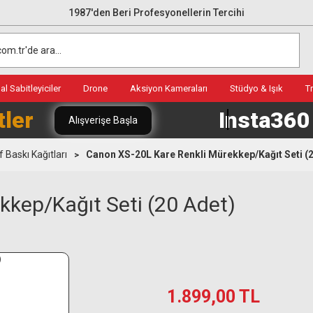
1987'den Beri Profesyonellerin Tercihi
l Sabitleyiciler
Drone
Aksiyon Kameraları
Stüdyo & Işık
T
tler
Insta36
Alışverişe Başla
 Baskı Kağıtları
Canon XS-20L Kare Renkli Mürekkep/Kağıt Seti (2
kkep/Kağıt Seti (20 Adet)
1.899,00 TL