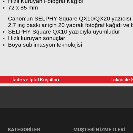
Hızlı Kuruyan Fotoğraf Kağıdı
72 x 85 mm
Canon'un SELPHY Square QX10/QX20 yazıcısı için
2,7 inç baskılar için 20 yaprak fotoğraf kağıdı ve 
SELPHY Square QX10 yazıcıyla uyumludur
Hızlı kuruyan sonuçlar
Boya süblimasyon teknolojisi
Canon XS-20L Kare Renkli Mü
İade ve İptal Koşulları
Takas ile 
KATEGORİLER
MÜŞTERİ HİZMETLERİ