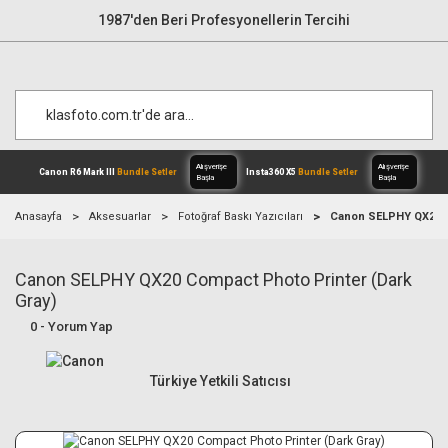
1987'den Beri Profesyonellerin Tercihi
Anasayfa
Aksesuarlar
Fotoğraf Baskı Yazıcıları
Canon SELPHY QX20 C
Canon SELPHY QX20 Compact Photo Printer (Dark
Alışverişe
Canon R6 Mark III
Bundle Setler
Inst
Başla
Gray)
0 - Yorum Yap
Türkiye Yetkili Satıcısı