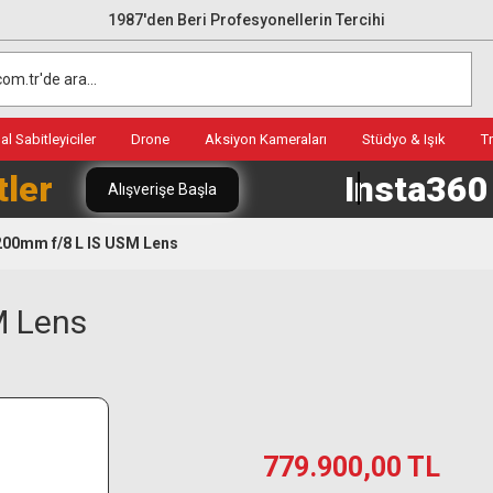
1987'den Beri Profesyonellerin Tercihi
l Sabitleyiciler
Drone
Aksiyon Kameraları
Stüdyo & Işık
T
tler
Insta36
Alışverişe Başla
200mm f/8 L IS USM Lens
M Lens
779.900,00 TL