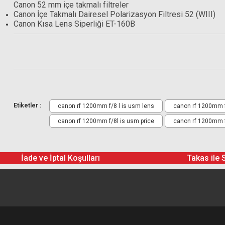
Canon 52 mm içe takmalı filtreler
Canon İçe Takmalı Dairesel Polarizasyon Filtresi 52 (WIII)
Canon Kısa Lens Siperliği ET-160B
Kutunun içeriği
RF 1200mm F8L IS USM
Lens kapağı E-185C
Etiketler :
canon rf 1200mm f/8 l is usm lens
canon rf 1200mm f/
Lens Siperliği ET-160 (WIII)
Yumuşak lens kılıfı LS1200
canon rf 1200mm f/8l is usm price
canon rf 1200mm f
Geniş lens askısı
İade ve İptal Koşulları
Takas ile 