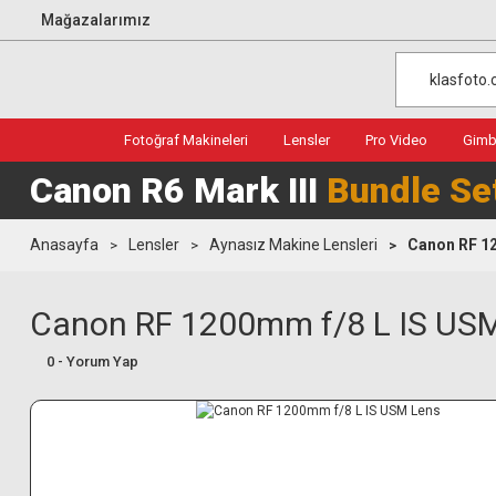
Mağazalarımız
Fotoğraf Makineleri
Lensler
Pro Video
Gimba
Canon R6 Mark III
Bundle Se
Anasayfa
Lensler
Aynasız Makine Lensleri
Canon RF 1
Canon RF 1200mm f/8 L IS US
0 - Yorum Yap