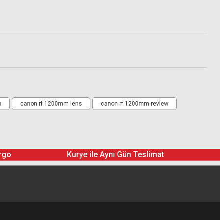
m
canon rf 1200mm lens
canon rf 1200mm review
rgo
Kurye ile Aynı Gün Teslimat