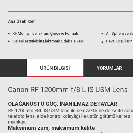
Ana Özellikler
RF Montajlı Lens/Tam Çerçeve Formatı
Air Sphere ve 
Kişiselleştirilebilir Elektronik Odak Halkası
Hava Koşulların
ÜRÜN BILGISI
YORUMLAR
Canon RF 1200mm f/8 L IS USM Lens
OLAĞANÜSTÜ GÜÇ. İNANILMAZ DETAYLAR.
RF 1200mm F8L IS USM lens ile ne uzaklık ne de kalite sorun
telefoto lens, elde kontrol kolaylığı ile üstün görüntü kali
mümkün.
Maksimum zum, maksimum kalite