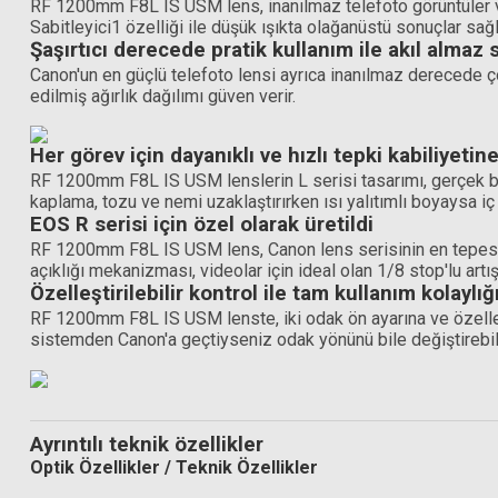
RF 1200mm F8L IS USM lens, inanılmaz telefoto görüntüler ve 
Sabitleyici1 özelliği ile düşük ışıkta olağanüstü sonuçlar sağl
Şaşırtıcı derecede pratik kullanım ile akıl almaz 
Canon'un en güçlü telefoto lensi ayrıca inanılmaz derecede ç
edilmiş ağırlık dağılımı güven verir.
Her görev için dayanıklı ve hızlı tepki kabiliyetin
RF 1200mm F8L IS USM lenslerin L serisi tasarımı, gerçek bir
kaplama, tozu ve nemi uzaklaştırırken ısı yalıtımlı boyaysa iç
EOS R serisi için özel olarak üretildi
RF 1200mm F8L IS USM lens, Canon lens serisinin en tepesinde
açıklığı mekanizması, videolar için ideal olan 1/8 stop'lu artış
Özelleştirilebilir kontrol ile tam kullanım kolaylığ
RF 1200mm F8L IS USM lenste, iki odak ön ayarına ve özelleş
sistemden Canon'a geçtiyseniz odak yönünü bile değiştirebile
Ayrıntılı teknik özellikler
Optik Özellikler / Teknik Özellikler