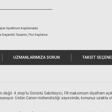
Süper Spektrum Kaplamaları
a Dayanıklı Tasarım, Flor Kaplama
UZMANLARIMIZA SORUN
TAKSIT SEÇENE
 değil. 4 stop'lu Görüntü Sabitleyici, F8 maksimum diyafram açık
tesi sunuyor. Üstün Canon mühendisliği sayesinde, konunuz uzakta 