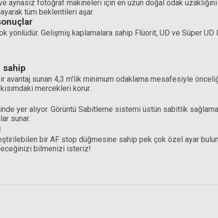
aynasız fotoğraf makineleri için en uzun doğal odak uzaklığını su
ayarak tüm beklentileri aşar.
sonuçlar
ok yönlüdür. Gelişmiş kaplamalara sahip Flüorit, UD ve Süper UD
e sahip
 avantaj sunan 4,3 m'lik minimum odaklama mesafesiyle önceliği k
 kısımdaki mercekleri korur.
 yer alıyor. Görüntü Sabitleme sistemi üstün sabitlik sağlamak i
lar sunar.
ı
tirilebilen bir AF stop düğmesine sahip pek çok özel ayar bulunu
ceğinizi bilmenizi isteriz!