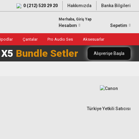
0 (212) 520 29 20
Hakkımızda
Banka Bilgileri
Merhaba, Giriş Yap
Hesabım
Sepetim
ripodlar
Çantalar
Pro Audio Ses
Aksesuarlar
0 X5
Bundle Setler
Alışverişe Başla
Türkiye Yetkili Satıcısı