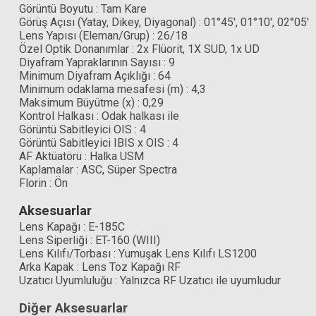
Görüntü Boyutu : Tam Kare
Görüş Açısı (Yatay, Dikey, Diyagonal) : 01°45′, 01°10′, 02°05′
Lens Yapısı (Eleman/Grup) : 26/18
Özel Optik Donanımlar : 2x Flüorit, 1X SUD, 1x UD
Diyafram Yapraklarının Sayısı : 9
Minimum Diyafram Açıklığı : 64
Minimum odaklama mesafesi (m) : 4,3
Maksimum Büyütme (x) : 0,29
Kontrol Halkası : Odak halkası ile
Görüntü Sabitleyici OIS : 4
Görüntü Sabitleyici IBIS x OIS : 4
AF Aktüatörü : Halka USM
Kaplamalar : ASC, Süper Spectra
Florin : Ön
Aksesuarlar
Lens Kapağı : E-185C
Lens Siperliği : ET-160 (WIII)
Lens Kılıfı/Torbası : Yumuşak Lens Kılıfı LS1200
Arka Kapak : Lens Toz Kapağı RF
Uzatıcı Uyumluluğu : Yalnızca RF Uzatıcı ile uyumludur
Diğer Aksesuarlar