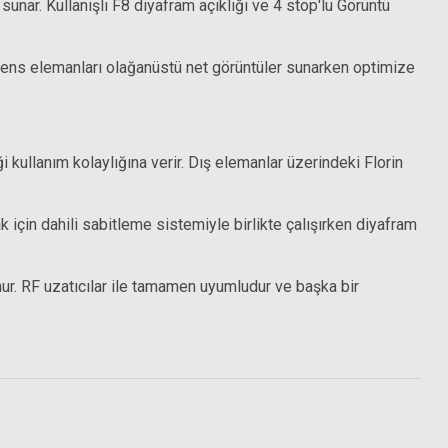
nar. Kullanışlı F8 diyafram açıklığı ve 4 stop'lu Görüntü
 lens elemanları olağanüstü net görüntüler sunarken optimize
ullanım kolaylığına verir. Dış elemanlar üzerindeki Florin
çin dahili sabitleme sistemiyle birlikte çalışırken diyafram
r. RF uzatıcılar ile tamamen uyumludur ve başka bir