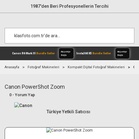
1987'den Beri Profesyonellerin Tercihi
Anasayfa
Fotoğraf Makineleri
Kompakt Dijital Fotoğraf Makineleri
Ca
Canon PowerShot Zoom
Alışverişe
Canon R6 Mark III
Bundle Setler
Inst
Başla
0 - Yorum Yap
Türkiye Yetkili Satıcısı