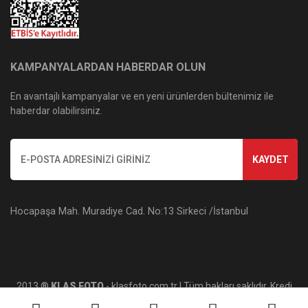
KAMPANYALARDAN HABERDAR OLUN
En avantajlı kampanyalar ve en yeni ürünlerden bültenimiz ile
haberdar olabilirsiniz.
KAYDET
Hocapaşa Mah. Muradiye Cad. No:13 Sirkeci /İstanbul
2013 ®
KLAS FOTO
- klasfoto.com.tr | Tüm hakları saklıdır. Kredi
kartı bilgileriniz 256bit SSL sertifikası ile korunmaktadır.