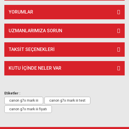
YORUMLAR
UZMANLARIMIZA SORUN
TAKSIT SEÇENEKLERI
KUTU İÇİNDE NELER VAR
Etiketler :
canon g7x mark iii
canon g7x mark iii test
canon g7x mark iii fiyatı