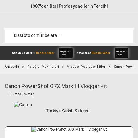
1987'den Beri Profesyonellerin Tercihi
Anasayfa
Fotoğraf Makineleri
Vlogger Youtuber Kitler
Canon PowerSh
Canon PowerShot G7X Mark III Vlogger Kit
Alışverişe
Canon R6 Mark III
Bundle Setler
Inst
Başla
0 - Yorum Yap
Türkiye Yetkili Satıcısı