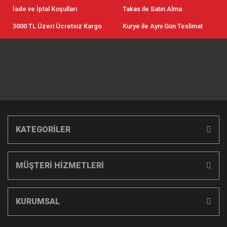
İade ve İptal Koşulları
Takas ile Satın Alma
3000 TL Üzeri Ücretsiz Kargo
Kurye ile Aynı Gün Teslimat
KATEGORİLER
MÜŞTERİ HİZMETLERİ
KURUMSAL