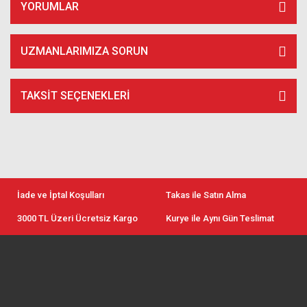
YORUMLAR
UZMANLARIMIZA SORUN
TAKSIT SEÇENEKLERI
İade ve İptal Koşulları
Takas ile Satın Alma
3000 TL Üzeri Ücretsiz Kargo
Kurye ile Aynı Gün Teslimat