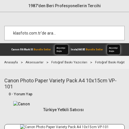
1987'den Beri Profesyonellerin Tercihi
Anasayfa
Aksesuarlar
Fotoğraf Baskı Yazıcıları
Fotoğraf Baskı Kağıtları
Canon Photo Paper Variety Pack A4 10x15cm VP-
Alışverişe
Canon R6 Mark III
Bundle Setler
Inst
Başla
101
0 - Yorum Yap
Türkiye Yetkili Satıcısı