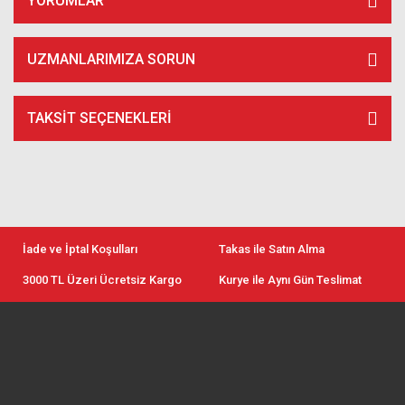
YORUMLAR
UZMANLARIMIZA SORUN
TAKSIT SEÇENEKLERI
İade ve İptal Koşulları
Takas ile Satın Alma
3000 TL Üzeri Ücretsiz Kargo
Kurye ile Aynı Gün Teslimat