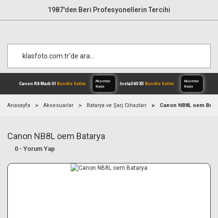
1987'den Beri Profesyonellerin Tercihi
Anasayfa
Aksesuarlar
Batarya ve Şarj Cihazları
Canon NB8L oem Bata
Canon NB8L oem Batarya
Alışverişe
Canon R6 Mark III
Bundle Setler
Inst
Başla
0 - Yorum Yap