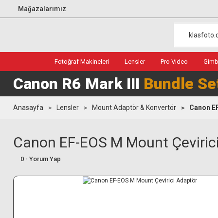
Mağazalarımız
Fotoğraf Makineleri
Lensler
Pro Video
Gimba
Canon R6 Mark III
Bundle Se
Anasayfa
Lensler
Mount Adaptör & Konvertör
Canon EF
Canon EF-EOS M Mount Çeviric
0 - Yorum Yap