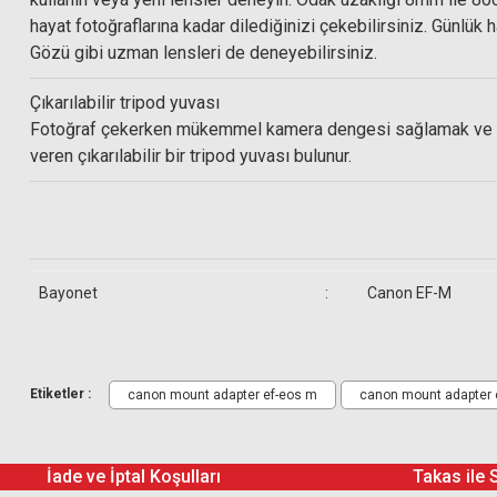
hayat fotoğraflarına kadar dilediğinizi çekebilirsiniz. Günlü
Gözü gibi uzman lensleri de deneyebilirsiniz.
999,00 TL
Çıkarılabilir tripod yuvası
Fotoğraf çekerken mükemmel kamera dengesi sağlamak ve daha
veren çıkarılabilir bir tripod yuvası bulunur.
Bayonet
:
Canon EF-M
Canon EF-M Lens Adaptör EF
Etiketler :
canon mount adapter ef-eos m
canon mount adapter e
İade ve İptal Koşulları
Takas ile 