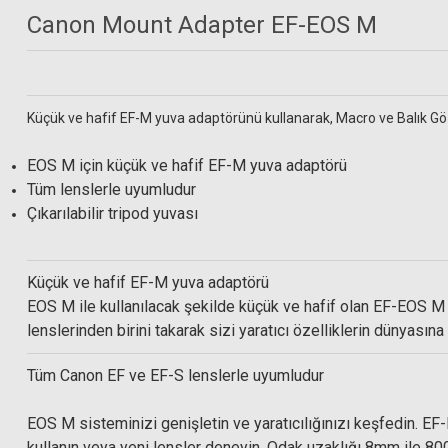
Canon Mount Adapter EF-EOS M
Küçük ve hafif EF-M yuva adaptörünü kullanarak, Macro ve Balık Gözü
EOS M için küçük ve hafif EF-M yuva adaptörü
Tüm lenslerle uyumludur
Çıkarılabilir tripod yuvası
Küçük ve hafif EF-M yuva adaptörü
EOS M ile kullanılacak şekilde küçük ve hafif olan EF-EOS M 
lenslerinden birini takarak sizi yaratıcı özelliklerin dünyasına 
Tüm Canon EF ve EF-S lenslerle uyumludur
EOS M sisteminizi genişletin ve yaratıcılığınızı keşfedin. EF
S+M Rehberg Optik Sprey + 50 Yaprak Temizleme Kağıdı + Fırça
kullanın veya yeni lensler deneyin. Odak uzaklığı 8mm ile 800