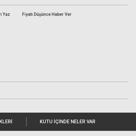
m Yaz
Fiyatı Düşünce Haber Ver
KLERI
KUTU İÇİNDE NELER VAR