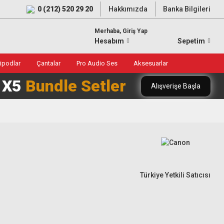
0 (212) 520 29 20
Hakkımızda
Banka Bilgileri
Merhaba, Giriş Yap
Hesabım
Sepetim
ripodlar
Çantalar
Pro Audio Ses
Aksesuarlar
0 X5
Bundle Setler
Alışverişe Başla
Türkiye Yetkili Satıcısı