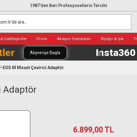
1987'den Beri Profesyonellerin Tercihi
l Sabitleyiciler
Drone
Aksiyon Kameraları
Stüdyo & Işık
T
tler
Insta36
Alışverişe Başla
-EOS M Mount Çevirici Adaptör
i Adaptör
6.899,00 TL