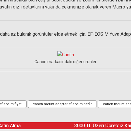
k hayatın gizli detaylarını yakında çekmenize olanak veren Macro y
 az bulanık görüntüler elde etmek için, EF-EOS M Yuva Adaptörü
Canon markasındaki diğer ürünler
 / EF-S Lens
Ürün hakkında henüz soru sorulmamış.
Bu ürüne yorum yapın! Puan Kazanın
f-eos m fiyat
canon mount adapter ef-eos m nedir
canon mount adap
Yorum Yaz
Soru Sor
Satın Alma
3000 TL Üzeri Ücretsiz Ka