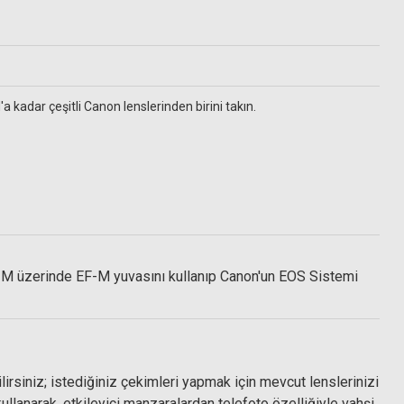
kadar çeşitli Canon lenslerinden birini takın.
zlik bezi
OS M üzerinde EF-M yuvasını kullanıp Canon'un EOS Sistemi
irsiniz; istediğiniz çekimleri yapmak için mevcut lenslerinizi
llanarak, etkileyici manzaralardan telefoto özelliğiyle vahşi