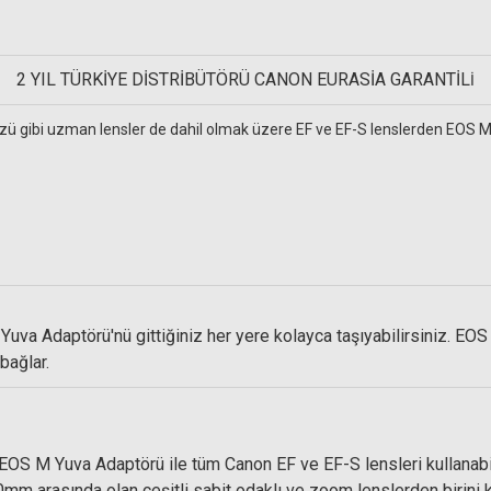
2 YIL TÜRKİYE DİSTRİBÜTÖRÜ CANON EURASİA GARANTİL
İ
 gibi uzman lensler de dahil olmak üzere EF ve EF-S lenslerden EOS M'a 
SM Rehberg C5555 Yıkanabilir mikrofiber temi
Yuva Adaptörü'nü gittiğiniz her yere kolayca taşıyabilirsiniz. E
599,00 TL
bağlar.
-EOS M Yuva Adaptörü ile tüm Canon EF ve EF-S lensleri kullanabil
 Uçlu Hava Pompası
mm arasında olan çeşitli sabit odaklı ve zoom lenslerden birini ku