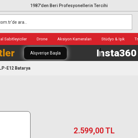
1987'den Beri Profesyonellerin Tercihi
l Sabitleyiciler
Drone
Aksiyon Kameraları
Stüdyo & Işık
T
tler
Insta36
Alışverişe Başla
LP-E12 Batarya
2.599,00 TL