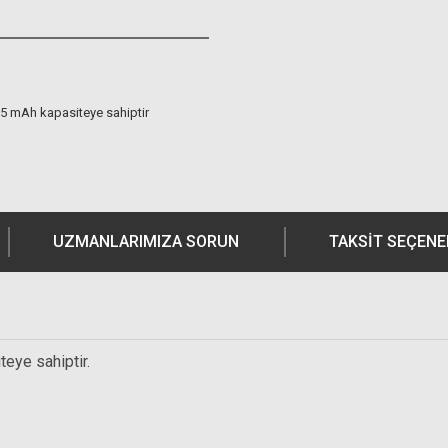
875 mAh kapasiteye sahiptir
UZMANLARIMIZA SORUN
TAKSIT SEÇENE
teye sahiptir.