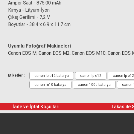
Amper Saat - 875.00 mAh
Kimya - Lityum-İyon
Çıkış Gerilimi - 7,2 V
Boyutlar - 38.4 x 6.9 x 11.7 cm
Uyumlu Fotoğraf Makineleri
Canon EOS M, Canon EOS M2, Canon EOS M10, Canon EOS 
Canon LP-E12 Batarya
Etiketler :
canon lp-e12 batarya
canon lp-e12
canon lp-e12 
canon m10 batarya
canon 100d batarya
canon 1
İade ve İptal Koşulları
Takas ile 