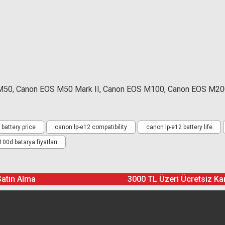
M50, Canon EOS M50 Mark II, Canon EOS M100, Canon EOS M20
Ürün hakkında henüz soru sorulmamış.
Bu ürüne yorum yapın! Puan Kazanın
battery price
canon lp-e12 compatibility
canon lp-e12 battery life
00d batarya fiyatları
Yorum Yaz
Soru Sor
Satın Alma
3000 TL Üzeri Ücretsiz Ka