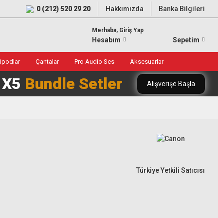
0 (212) 520 29 20
Hakkımızda
Banka Bilgileri
Merhaba, Giriş Yap
Hesabım
Sepetim
ripodlar
Çantalar
Pro Audio Ses
Aksesuarlar
0 X5
Bundle Setler
Alışverişe Başla
Türkiye Yetkili Satıcısı