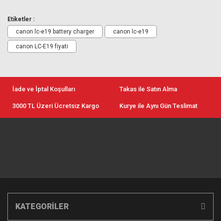
Etiketler :
canon lc-e19 battery charger
canon lc-e19
canon LC-E19 fiyati
İade ve İptal Koşulları
Takas ile Satın Alma
3000 TL Üzeri Ücretsiz Kargo
Kurye ile Aynı Gün Teslimat
KATEGORİLER