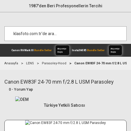
1987'den Beri Profesyonellerin Tercihi
Anasayfa
LENS
Parasoley-Hood
Canon EW83F 24-70 mm f/2.8 L USM
Canon EW83F 24-70 mm f/2.8 L USM Parasoley
Alışverişe
Canon R6 Mark III
Bundle Setler
Inst
Başla
0 - Yorum Yap
Türkiye Yetkili Satıcısı