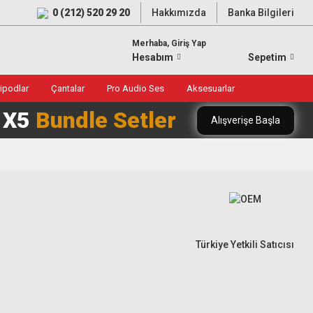
0 (212) 520 29 20
Hakkımızda
Banka Bilgileri
Merhaba, Giriş Yap
Hesabım
Sepetim
ripodlar
Çantalar
Pro Audio Ses
Aksesuarlar
0 X5
Bundle Setler
Alışverişe Başla
Türkiye Yetkili Satıcısı