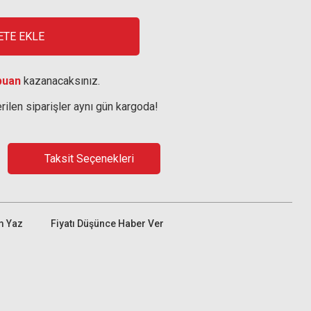
ETE EKLE
puan
kazanacaksınız.
rilen siparişler aynı gün kargoda!
Taksit Seçenekleri
m Yaz
Fiyatı Düşünce Haber Ver