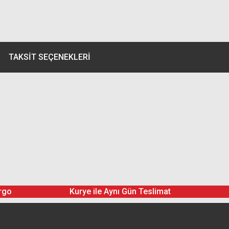
TAKSIT SEÇENEKLERI
rgo
Kurye ile Aynı Gün Teslimat