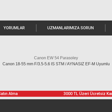
YORUMLAR
UZMANLARIMIZA SORUN
Canon EW 54 Parasoley
Canon 18-55 mm F/3.5-5.6 IS STM / AYNASIZ EF-M Uyumlu
Ürün hakkında henüz soru sorulmamış.
Bu ürüne yorum yapın! Puan Kazanın
Satın Alma
3000 TL Üzeri Ücretsiz Ka
Yorum Yaz
Soru Sor