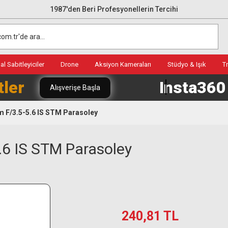
1987'den Beri Profesyonellerin Tercihi
l Sabitleyiciler
Drone
Aksiyon Kameraları
Stüdyo & Işık
T
tler
Insta36
Alışverişe Başla
 F/3.5-5.6 IS STM Parasoley
6 IS STM Parasoley
240,81 TL