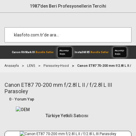
1987'den Beri Profesyonellerin Tercihi
Anasayfa
LENS
Parasoley-Hood
Canon ET87 70-200 mm f/2.8l L II / f/2
Canon ET87 70-200 mm f/2.8l L II / f/2.8l L III
Alışverişe
Canon R6 Mark III
Bundle Setler
Inst
Başla
Parasoley
0 - Yorum Yap
Türkiye Yetkili Satıcısı