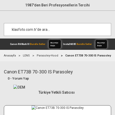
1987'den Beri Profesyonellerin Tercihi
Anasayfa
LENS
Parasoley-Hood
Canon ET73B 70-300 IS Parasoley
Canon ET73B 70-300 IS Parasoley
Alışverişe
Canon R6 Mark III
Bundle Setler
Inst
Başla
0 - Yorum Yap
Türkiye Yetkili Satıcısı