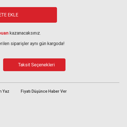
ETE EKLE
puan
kazanacaksınız.
rilen siparişler aynı gün kargoda!
Taksit Seçenekleri
m Yaz
Fiyatı Düşünce Haber Ver