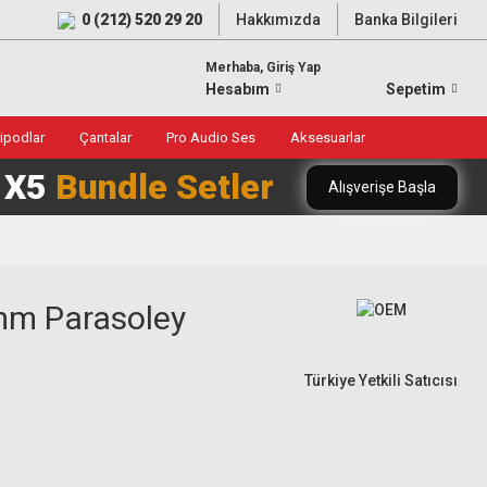
0 (212) 520 29 20
Hakkımızda
Banka Bilgileri
Merhaba, Giriş Yap
Hesabım
Sepetim
ripodlar
Çantalar
Pro Audio Ses
Aksesuarlar
0 X5
Bundle Setler
Alışverişe Başla
mm Parasoley
Türkiye Yetkili Satıcısı