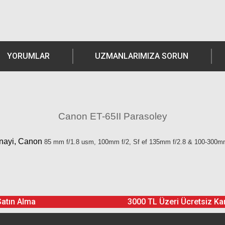
YORUMLAR
UZMANLARIMIZA SORUN
Canon ET-65II Parasoley
nayi, Canon
85 mm f/1.8 usm, 100mm f/2, Sf ef 135mm f/2.8 & 100-300
Ürün hakkında henüz soru sorulmamış.
Bu ürüne yorum yapın! Puan Kazanın
Satın Alma
3000 TL Üzeri Ücretsiz Ka
Yorum Yaz
Soru Sor