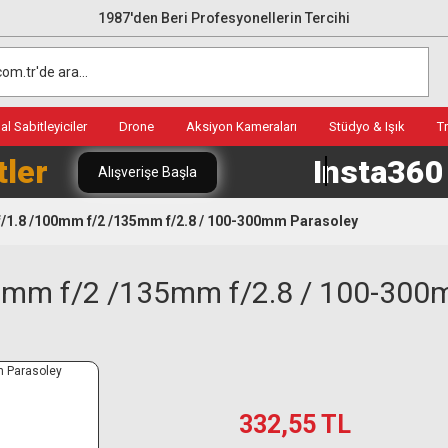
1987'den Beri Profesyonellerin Tercihi
l Sabitleyiciler
Drone
Aksiyon Kameraları
Stüdyo & Işık
T
tler
Insta36
Alışverişe Başla
/1.8 /100mm f/2 /135mm f/2.8 / 100-300mm Parasoley
0mm f/2 /135mm f/2.8 / 100-300
332,55 TL