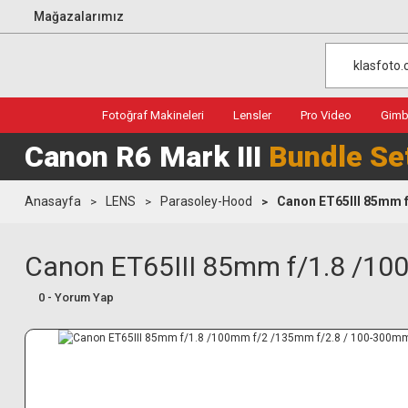
Mağazalarımız
Fotoğraf Makineleri
Lensler
Pro Video
Gimba
Canon R6 Mark III
Bundle Se
Anasayfa
LENS
Parasoley-Hood
Canon ET65III 85mm f
Canon ET65III 85mm f/1.8 /10
0 - Yorum Yap