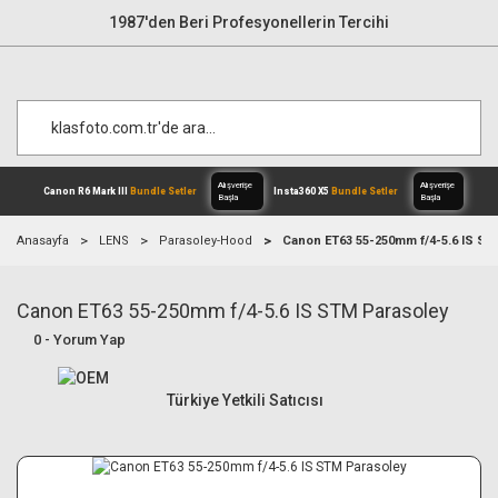
1987'den Beri Profesyonellerin Tercihi
Anasayfa
LENS
Parasoley-Hood
Canon ET63 55-250mm f/4-5.6 IS ST
Canon ET63 55-250mm f/4-5.6 IS STM Parasoley
Alışverişe
Canon R6 Mark III
Bundle Setler
Inst
Başla
0 - Yorum Yap
Türkiye Yetkili Satıcısı