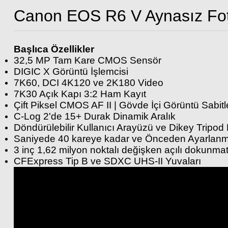
Canon EOS R6 V Aynasız Fot
Başlıca Özellikler
32,5 MP Tam Kare CMOS Sensör
DIGIC X Görüntü İşlemcisi
Canon RF 200-800mm f/6.3-9 IS USM Lens
7K60, DCI 4K120 ve 2K180 Video
Canon RF-S 10-18
7K30 Açık Kapı 3:2 Ham Kayıt
Çift Piksel CMOS AF II | Gövde İçi Görüntü Sabit
C-Log 2'de 15+ Durak Dinamik Aralık
107.499,00 TL
15
Döndürülebilir Kullanıcı Arayüzü ve Dikey Tripod
Saniyede 40 kareye kadar ve Önceden Ayarlanm
3 inç 1,62 milyon noktalı değişken açılı dokunma
CFExpress Tip B ve SDXC UHS-II Yuvaları