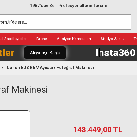
1987'den Beri Profesyonellerin Tercihi
l Sabitleyiciler
Drone
Aksiyon Kameraları
Stüdyo & Işık
T
tler
Insta36
Alışverişe Başla
Canon EOS R6 V Aynasız Fotoğraf Makinesi
af Makinesi
148.449,00 TL