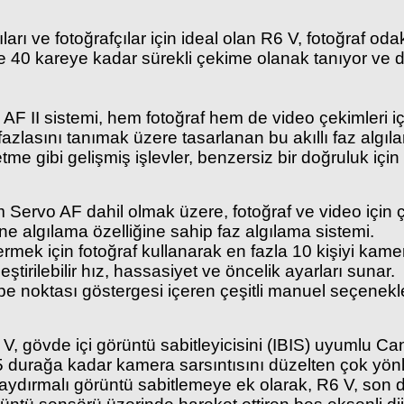
arı ve fotoğrafçılar için ideal olan R6 V, fotoğraf od
ede 40 kareye kadar sürekli çekime olanak tanıyor v
F II sistemi, hem fotoğraf hem de video çekimleri içi
 fazlasını tanımak üzere tasarlanan bu akıllı faz algıl
tme gibi gelişmiş işlevler, benzersiz bir doğruluk içi
ervo AF dahil olmak üzere, fotoğraf ve video için ç
sne algılama özelliğine sahip faz algılama sistemi.
ermek için fotoğraf kullanarak en fazla 10 kişiyi kam
tirilebilir hız, hassasiyet ve öncelik ayarları sunar.
 noktası göstergesi içeren çeşitli manuel seçenekle
V, gövde içi görüntü sabitleyicisini (IBIS) uyumlu C
,5 durağa kadar kamera sarsıntısını düzelten çok yönlü
r kaydırmalı görüntü sabitlemeye ek olarak, R6 V, so