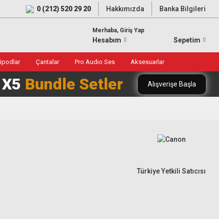
0 (212) 520 29 20
Hakkımızda
Banka Bilgileri
Merhaba, Giriş Yap
Hesabım
Sepetim
ripodlar
Çantalar
Pro Audio Ses
Aksesuarlar
0 X5
Bundle Setler
Alışverişe Başla
Türkiye Yetkili Satıcısı