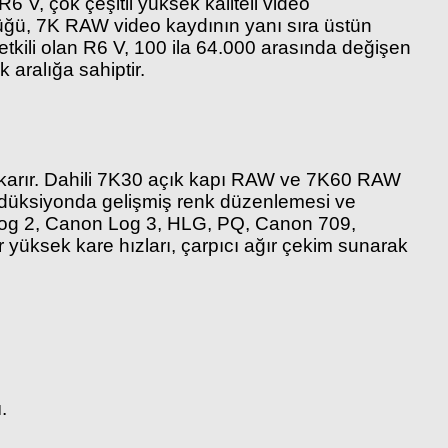
 V, çok çeşitli yüksek kaliteli video
üğü, 7K RAW video kaydının yanı sıra üstün
etkili olan R6 V, 100 ila 64.000 arasında değişen
 aralığa sahiptir.
ıkarır. Dahili 7K30 açık kapı RAW ve 7K60 RAW
prodüksiyonda gelişmiş renk düzenlemesi ve
n Log 2, Canon Log 3, HLG, PQ, Canon 709,
 yüksek kare hızları, çarpıcı ağır çekim sunarak
.