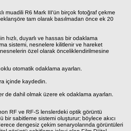
aklı muadili R6 Mark III'ün birçok fotoğraf çekme
e deklanşöre tam olarak basılmadan önce ek 20
n hızlı, duyarlı ve hassas bir odaklama
ama sistemi, nesnelere kilitlenir ve hareket
n nesnelerin özel olarak önceliklendirilmesine
oklu otomatik odaklama ayarları.
era içinde kaydedin.
r de dahil olmak üzere ek odaklama ayarları.
anon RF ve RF-S lenslerdeki optik görüntü
 bir sabitleme sistemi oluşturur; böylece akıcı
n derece dengesiz çekim senaryolarında görüntüleri