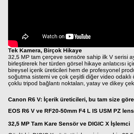
Tek Kamera, Birçok Hikaye
32,5 MP tam çerçeve sensöre sahip ilk V serisi 
birleştirerek her türden görsel hikaye anlatıcısı i
bireysel içerik üreticileri hem de profesyonel prod
soğutma sistemi ve çok çeşitli diğer video odaklı 
çoklu tripod bağlantı noktaları, yatay ve dikey çe
Canon R6 V: İçerik üreticileri, bu tam size göre
EOS R6 V ve RF20-50mm F4 L IS USM PZ lensler
32,5 MP Tam Kare Sensör ve DIGIC X İşlemci