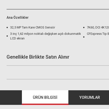
Ana Özellikler
32,5 MP Tam Kare CMOS Sensör
7K60, DCI 4K12
3 inç 1,62 milyon noktalı değişken açılı dokunmatik
CFExpress Tip B
LCD ekran
Genellikle Birlikte Satın Alınır
ÜRÜN BILGISI
YORUMLAR