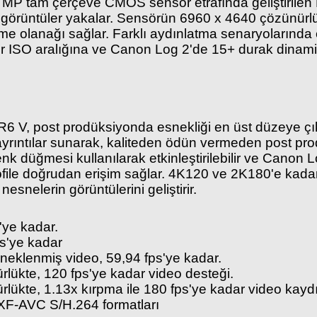
MP tam çerçeve CMOS sensör etrafında geliştirilen R6
ü görüntüler yakalar. Sensörün 6960 x 4640 çözünürl
me olanağı sağlar. Farklı aydınlatma senaryolarında 
bir ISO aralığına ve Canon Log 2'de 15+ durak dinamik
R6 V, post prodüksiyonda esnekliği en üst düzeye ç
in ayrıntılar sunarak, kaliteden ödün vermeden post 
nk düğmesi kullanılarak etkinleştirilebilir ve Cano
rofile doğrudan erişim sağlar. 4K120 ve 2K180'e kadar
nesnelerin görüntülerini geliştirir.
'ye kadar.
ps'ye kadar
rneklenmiş video, 59,94 fps'ye kadar.
lükte, 120 fps'ye kadar video desteği.
lükte, 1.13x kırpma ile 180 fps'ye kadar video kaydı
 XF-AVC S/H.264 formatları