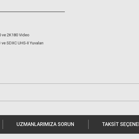
0 ve 2K180 Video
 ve SDXC UHS-II Yuvaları
UZMANLARIMIZA SORUN
TAKSIT SEÇENE