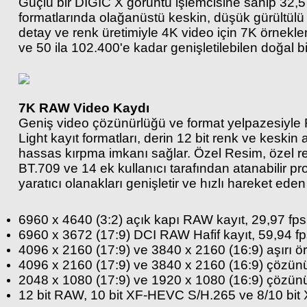
Güçlü bir DIGIC X görüntü işlemcisine sahip 32,5 
formatlarında olağanüstü keskin, düşük gürültül
detay ve renk üretimiyle 4K video için 7K örnekle
ve 50 ila 102.400'e kadar genişletilebilen doğal 
7K RAW Video Kaydı
Geniş video çözünürlüğü ve format yelpazesiyle 
Light kayıt formatları, derin 12 bit renk ve kesk
hassas kırpma imkanı sağlar. Özel Resim, özel re
BT.709 ve 14 ek kullanıcı tarafından atanabilir p
yaratıcı olanakları genişletir ve hızlı hareket eden 
6960 x 4640 (3:2) açık kapı RAW kayıt, 29,97 fps
6960 x 3672 (17:9) DCI RAW Hafif kayıt, 59,94 f
4096 x 2160 (17:9) ve 3840 x 2160 (16:9) aşırı ö
4096 x 2160 (17:9) ve 3840 x 2160 (16:9) çözünür
2048 x 1080 (17:9) ve 1920 x 1080 (16:9) çözünür
12 bit RAW, 10 bit XF-HEVC S/H.265 ve 8/10 bit