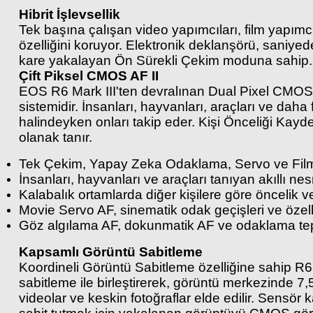
Hibrit İşlevsellik
Tek başına çalışan video yapımcıları, film yapımcıl
özelliğini koruyor. Elektronik deklanşörü, saniy
kare yakalayan Ön Sürekli Çekim moduna sahip.
Çift Piksel CMOS AF II
EOS R6 Mark III'ten devralınan Dual Pixel CMOS A
sistemidir. İnsanları, hayvanları, araçları ve daha
halindeyken onları takip eder. Kişi Önceliği Kayde
olanak tanır.
Tek Çekim, Yapay Zeka Odaklama, Servo ve Film S
İnsanları, hayvanları ve araçları tanıyan akıllı ne
Kalabalık ortamlarda diğer kişilere göre öncelik v
Movie Servo AF, sinematik odak geçişleri ve özelleş
Göz algılama AF, dokunmatik AF ve odaklama tepe
Kapsamlı Görüntü Sabitleme
Koordineli Görüntü Sabitleme özelliğine sahip R6 
sabitleme ile birleştirerek, görüntü merkezinde 7
videolar ve keskin fotoğraflar elde edilir. Sensö