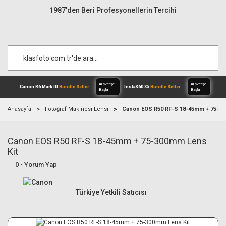
1987'den Beri Profesyonellerin Tercihi
Anasayfa
Fotoğraf Makinesi Lensi
Canon EOS R50 RF-S 18-45mm + 75-30
Canon EOS R50 RF-S 18-45mm + 75-300mm Lens
Alışverişe
Canon R6 Mark III
Bundle Setler
Inst
Başla
Kit
0 - Yorum Yap
Türkiye Yetkili Satıcısı